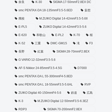
奈良
K-30
SIGMA 17-50mmF2.8EX DC
smc PENTAX-DA 18-135mmF3.5-5.6ED
妄想
廃校
M.ZUIKO Digital 14-42mmF3.5-5.6II
E-PL5
ZUIKO Digital 14-42mmF3.5-5.6
E-620
和歌山
E-PL2
K-70
桜
K-S2
三重
DMC-GM1S
滝
F3
長野
紅葉
SIGMA 28-70mmF2.8EX
G VARIO 12-32mmF3.5-5.6
AF-S Nikkor 24-85mmF3.5-4.5G
D7000
smc PENTAX-DA L 55-300mmF4-5.8ED
smc PENTAX-DA L 18-55mmF3.5-5.6AL
RVP
ZUIKO Digital 40-150mmF4-5.6
鉄道
広島
K-3
M.ZUIKO Digital 12-50mmF3.5-6.3EZ
RDP3
SIGMA 70-200mmF2.8EX