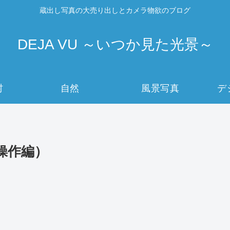
蔵出し写真の大売り出しとカメラ物欲のブログ
DEJA VU ～いつか見た光景～
村
自然
風景写真
デ
（操作編）