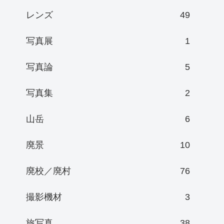
レンズ
49
写真展
1
写真論
5
写真集
2
山岳
6
廃景
10
廃校／廃村
76
撮影機材
3
旅写真
38