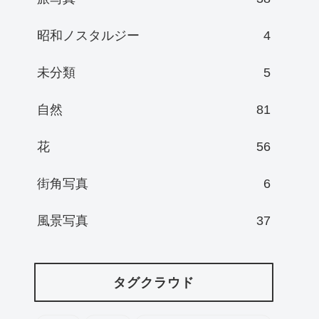
昭和ノスタルジー
4
未分類
5
自然
81
花
56
街角写真
6
風景写真
37
タグクラウド