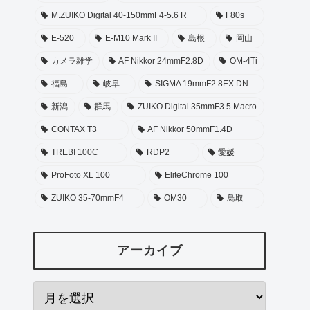
M.ZUIKO Digital 40-150mmF4-5.6 R
F80s
E-520
E-M10 Mark II
島根
岡山
カメラ雑学
AF Nikkor 24mmF2.8D
OM-4Ti
福島
岐阜
SIGMA 19mmF2.8EX DN
新潟
群馬
ZUIKO Digital 35mmF3.5 Macro
CONTAX T3
AF Nikkor 50mmF1.4D
TREBI 100C
RDP2
愛媛
ProFoto XL 100
EliteChrome 100
ZUIKO 35-70mmF4
OM30
鳥取
アーカイブ