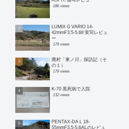
186 views
LUMIX G VARIO 14-
42mmF3.5-5.6II 実写レビュ
ー
179 views
廃村「東ノ川」探訪記（そ
の１）
179 views
K-70 黒死病で入院
132 views
PENTAX-DA L 18-
55mmF3.5-5.6ALのレビュ