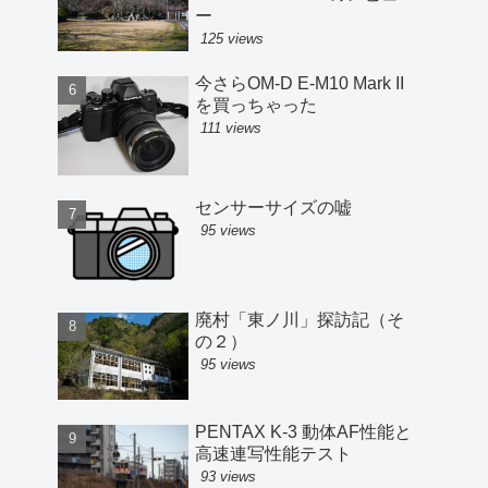
ー
125 views
今さらOM-D E-M10 Mark II
を買っちゃった
111 views
センサーサイズの嘘
95 views
廃村「東ノ川」探訪記（そ
の２）
95 views
PENTAX K-3 動体AF性能と
高速連写性能テスト
93 views