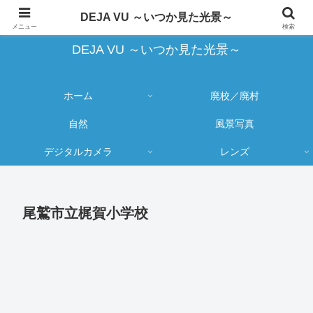
蔵出し写真の大売り出しとカメラ物欲のブログ
DEJA VU ～いつか見た光景～
メニュー
検索
DEJA VU ～いつか見た光景～
ホーム
廃校／廃村
自然
風景写真
デジタルカメラ
レンズ
尾鷲市立梶賀小学校