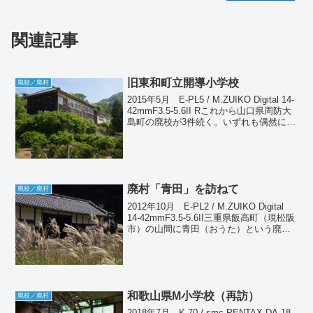
関連記事
旧東和町立開導小学校
廃校／廃村
2015年5月 E-PL5 / M.ZUIKO Digital 14-
42mmF3.5-5.6II Rこれから山口県周防大
島町の廃校が3件続く。いずれも偶然に発
見したものだ。周防大島は瀬戸内海で3番
目に大きな島であり、かつては4つの町か
らで...
廃村「青田」を訪ねて
廃校／廃村
2012年10月 E-PL2 / M.ZUIKO Digital
14-42mmF3.5-5.6II三重県飯高町（現松阪
市）の山間に青田（おうた）という廃集
落を訪ねた。ここは蓮ダムの建設によっ
て住民が移転し、昭和62年頃廃村となっ
たとされて...
和歌山県M小学校（再訪）
廃校／廃村
2018年7月 K-70 / smc PENTAX-DA 18-