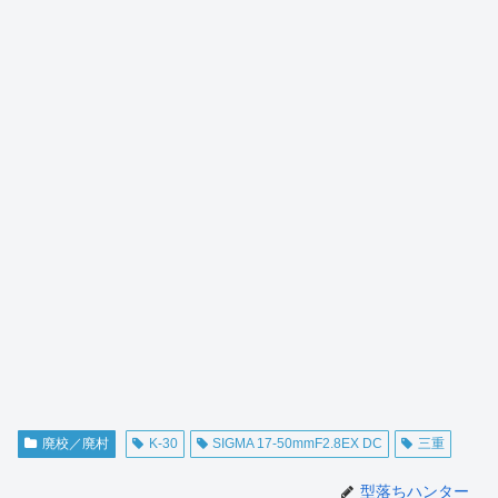
廃校／廃村
K-30
SIGMA 17-50mmF2.8EX DC
三重
型落ちハンター