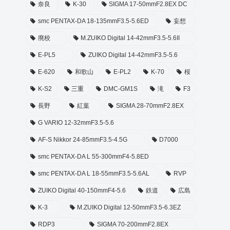
奈良
K-30
SIGMA 17-50mmF2.8EX DC
smc PENTAX-DA 18-135mmF3.5-5.6ED
妄想
廃校
M.ZUIKO Digital 14-42mmF3.5-5.6II
E-PL5
ZUIKO Digital 14-42mmF3.5-5.6
E-620
和歌山
E-PL2
K-70
桜
K-S2
三重
DMC-GM1S
滝
F3
長野
紅葉
SIGMA 28-70mmF2.8EX
G VARIO 12-32mmF3.5-5.6
AF-S Nikkor 24-85mmF3.5-4.5G
D7000
smc PENTAX-DA L 55-300mmF4-5.8ED
smc PENTAX-DA L 18-55mmF3.5-5.6AL
RVP
ZUIKO Digital 40-150mmF4-5.6
鉄道
広島
K-3
M.ZUIKO Digital 12-50mmF3.5-6.3EZ
RDP3
SIGMA 70-200mmF2.8EX