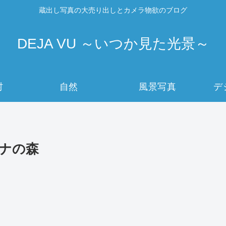
蔵出し写真の大売り出しとカメラ物欲のブログ
DEJA VU ～いつか見た光景～
村
自然
風景写真
デ
ナの森