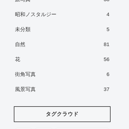
昭和ノスタルジー
4
未分類
5
自然
81
花
56
街角写真
6
風景写真
37
タグクラウド