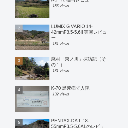
186 views
LUMIX G VARIO 14-
42mmF3.5-5.6II 実写レビュ
ー
181 views
廃村「東ノ川」探訪記（そ
の１）
181 views
K-70 黒死病で入院
132 views
PENTAX-DA L 18-
55mmF3.5-5.6ALのレビュ