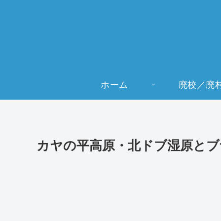
ホーム
廃校／廃
カヤの平高原・北ドブ湿原とブ