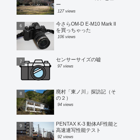
ー
127 views
今さらOM-D E-M10 Mark II
を買っちゃった
106 views
センサーサイズの嘘
97 views
廃村「東ノ川」探訪記（そ
の２）
94 views
PENTAX K-3 動体AF性能と
高速連写性能テスト
92 views