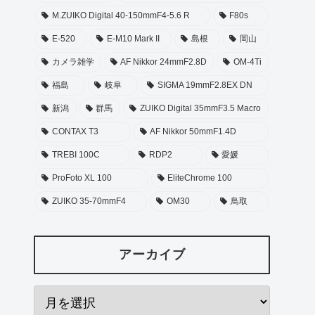
M.ZUIKO Digital 40-150mmF4-5.6 R
F80s
E-520
E-M10 Mark II
島根
岡山
カメラ雑学
AF Nikkor 24mmF2.8D
OM-4Ti
福島
岐阜
SIGMA 19mmF2.8EX DN
新潟
群馬
ZUIKO Digital 35mmF3.5 Macro
CONTAX T3
AF Nikkor 50mmF1.4D
TREBI 100C
RDP2
愛媛
ProFoto XL 100
EliteChrome 100
ZUIKO 35-70mmF4
OM30
鳥取
アーカイブ