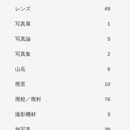
レンズ
49
写真展
1
写真論
5
写真集
2
山岳
6
廃景
10
廃校／廃村
76
撮影機材
3
旅写真
38