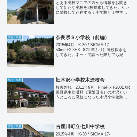
とある廃校マニアの方から情報をお聞き
して新たな廃校を2校探索してきた。互い
に隣接して存在するＪ小学校とＪ中学
校。実はこの場所も過去に何度か通って
いるはずなのだが、廃校にはまったく気
づかなかった。道路のすぐ脇にあるにも
かかわらず、少し高い位置...
奈良県Ｓ小学校（前編）
廃校／廃村
2015年4月 K-30 / SIGMA 17-
50mmF2.8EX DC半年ぶりに廃校探索を
してきた。ネットで調べた限りでも紀伊
半島には多数の廃校が現存しているのだ
が、そのうち和歌山県を中心に一挙17校
を撮影してきた。校舎の状態は様々
で、...
旧木沢小学校木造校舎
廃校／廃村
校舎外観 2011年9月 FinePix F200EXR
長野県南信濃村（現飯田市）の木沢とい
うところに廃校になった木沢小学校跡が
ある。これは狙って行ったのではなく、
現地でたまたま見つけた。といってもこ
れはただの廃校舎ではない。資料館とし
て一...
古座川町立七川中学校
廃校／廃村
2015年4月 K-30 / SIGMA 17-