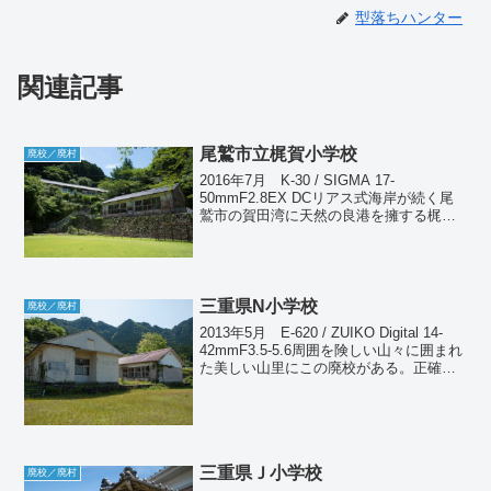
型落ちハンター
関連記事
尾鷲市立梶賀小学校
廃校／廃村
2016年7月 K-30 / SIGMA 17-
50mmF2.8EX DCリアス式海岸が続く尾
鷲市の賀田湾に天然の良港を擁する梶賀
町がある。三方を山に囲まれた急峻な地
形であり、斜面に張り付くように民家が
密集している。そしてその一番高い場所
に...
三重県N小学校
廃校／廃村
2013年5月 E-620 / ZUIKO Digital 14-
42mmF3.5-5.6周囲を険しい山々に囲まれ
た美しい山里にこの廃校がある。正確に
言うと1990年に休校扱いとなっているた
め廃校ではないが、こういうケースは別
に再開する予定...
三重県Ｊ小学校
廃校／廃村