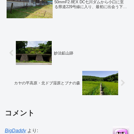
50mmF2.8EX DC七川ダムから小口に至
る県道229号線に入り、最初に出会う下露
の集落に七川中学校跡がある。平成13年
休校、平成17年廃校となっている。した
がって比較的新しいが、校舎は再...
妙法鉱山跡
カヤの平高原・北ドブ湿原とブナの森
コメント
BigDaddy
より: