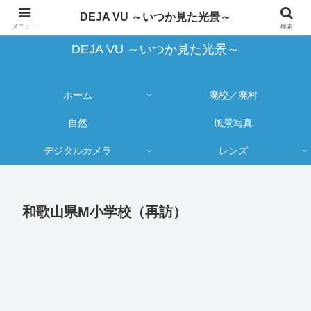
蔵出し写真の大売り出しとカメラ物欲のブログ
DEJA VU ～いつか見た光景～
メニュー
検索
DEJA VU ～いつか見た光景～
ホーム
廃校／廃村
自然
風景写真
デジタルカメラ
レンズ
和歌山県M小学校（再訪）