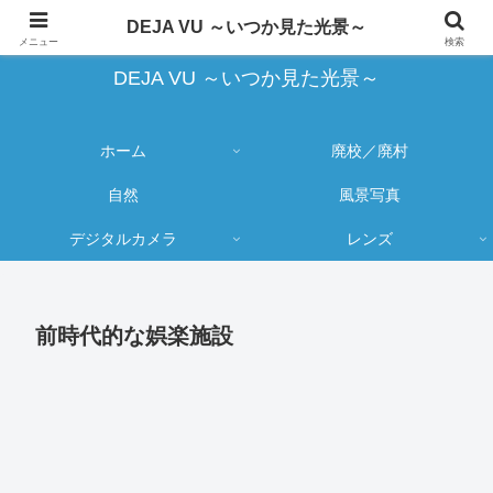
蔵出し写真の大売り出しとカメラ物欲のブログ
DEJA VU ～いつか見た光景～
メニュー
検索
DEJA VU ～いつか見た光景～
ホーム
廃校／廃村
自然
風景写真
デジタルカメラ
レンズ
前時代的な娯楽施設