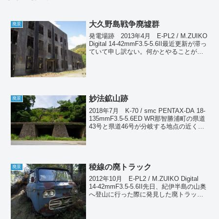
大久野島戦争廃墟群
廃景
発電場跡 2013年4月 E-PL2 / M.ZUIKO
Digital 14-42mmF3.5-5.6II最近更新が滞っ
ていて申し訳ない。何かとやることが多
く、ネタは大量にあるのだが、更新がま
ったく追いつかない状況である。それど
ころか現像...
妙法鉱山跡
廃景
2018年7月 K-70 / smc PENTAX-DA 18-
135mmF3.5-5.6ED WR那智勝浦町の県道
43号と県道46号が分岐する地点の近くに
ある妙法鉱山跡。この場所も何度も通っ
ているにもかかわらず今まで知らなかっ
た（笑）。と...
稜線の廃トラック
廃景
2012年10月 E-PL2 / M.ZUIKO Digital
14-42mmF3.5-5.6II先日、紀伊半島の山奥
へ登山に行った際に発見した廃トラッ
ク。それ自体は別に珍しくないのだが、
その場所がきわめて特殊なのだ。ここは
急な山道を少な...