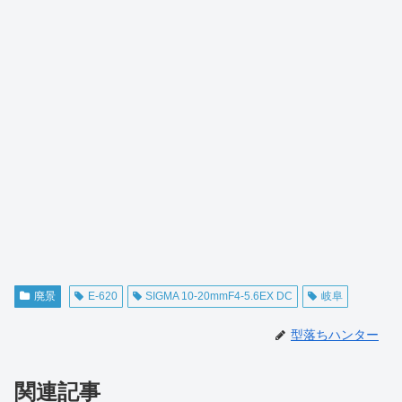
廃景
E-620
SIGMA 10-20mmF4-5.6EX DC
岐阜
型落ちハンター
関連記事