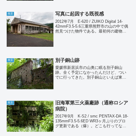
写真に起因する既視感
廃景
2012年7月 E-620 / ZUIKO Digital 14-
42mmF3.5-5.6三重県熊野市の山の中で偶
然見つけた物件である。最初何の建物な
のかよくわからなかったのだが、昔の集
会所か作業所のようにも見える。田舎に
よくある農協かとも...
別子銅山跡
廃景
愛媛県新居浜市の山奥に眠る別子銅山
跡。全く予定になかったんだけど、つい
でに行ってきた。別子銅山といえば東洋
のマチュピチュとして知られる東平地区
が有名であるが、ここはそれとは全く別
の場所。1691年（元禄3年）から1916年
（大正5年）まで使...
旧海軍第三火薬廠跡（通称ロシア
廃景
病院）
2017年9月 K-S2 / smc PENTAX-DA 18-
135mmF3.5-5.6ED WR3ヶ月ぶりのブロ
グ更新である（爆）。どこも行ってない
からネタもないんだけど、写真のモチベ
ーションが極限まで低下している。撮り