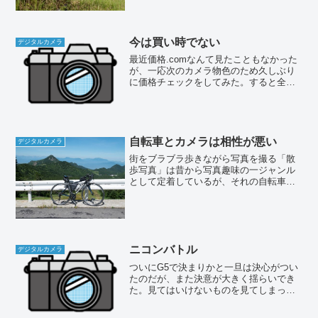
ーのある一...
今は買い時でない
デジタルカメラ
最近価格.comなんて見たこともなかった
が、一応次のカメラ物色のため久しぶり
に価格チェックをしてみた。すると全般
的に値上がり傾向なんだよな。もしかし
てドル円の影響？まず本命のD5300ダブ
ルズームキット2は最安値から5000円以上
値上がりし...
自転車とカメラは相性が悪い
デジタルカメラ
街をブラブラ歩きながら写真を撮る「散
歩写真」は昔から写真趣味の一ジャンル
として定着しているが、それの自転車版
が「フォトサイクリング」というスタイ
ル。「カメラサイクリング」「カメラポ
タ」などと呼ばれることもあるが、いず
れも同じ意味。要するに自...
ニコンバトル
デジタルカメラ
ついにG5で決まりかと一旦は決心がつい
たのだが、また決意が大きく揺らいでき
た。見てはいけないものを見てしまった
のだ（爆）。D3100ボディーの最安値が
なんと29000円台！ これまでレンズキッ