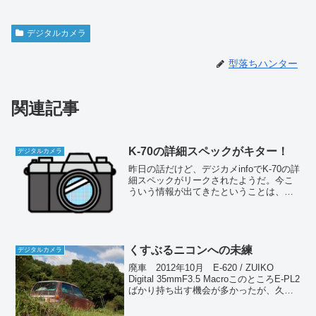
デジタルカメラ
型落ちハンター
関連記事
K-70の詳細スペックがキター！
デジタルカメラ
昨日の話だけど、デジカメinfoでK-70の詳
細スペックがリークされたようだ。今こ
ういう情報が出てきたということは、一
週間以内に公式発表があるのだろう。そ
して来月中旬くらいに発売か？（夏休み
前だしね）スペックはほぼ予想通りとい
う感じだけど、...
くすぶるニコンへの未練
デジタルカメラ
廃車 2012年10月 E-620 / ZUIKO
Digital 35mmF3.5 MacroこのところE-PL2
ばかり持ち出す機会が多かったが、久し
ぶり（というほどでもないが）にE-620を
使ってみると、やっぱり光学ファインダ