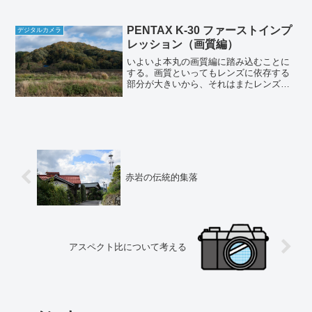
トばかり見ていたのでノーマークだっ
た。もう一度冷...
PENTAX K-30 ファーストインプ
デジタルカメラ
レッション（画質編）
いよいよ本丸の画質編に踏み込むことに
する。画質といってもレンズに依存する
部分が大きいから、それはまたレンズの
レビューで述べるとして、ここでは純粋
にカメラ本体に関する部分だけを述べ
る。
赤岩の伝統的集落
アスペクト比について考える