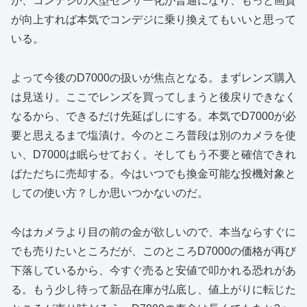
が、コンデジの大型センサー化が普通になり、もっと画質
が向上すれば本気でコンデジに乗り換えてもいいと思って
いる。
よって今後のD7000の扱いが焦点となる。まずレンズ購入
は見送り。ここでレンズを買ってしまうと後戻りできなく
なるから、できるだけ先延ばしにする。本気でD7000が必
要と思えるまで塩漬け。今のところ普段は別のカメラを使
い、D7000は眠らせておく。そしてもう不要と確信できれ
ばただちに売却する。今はいつでも換金可能な投機対象と
しての使い方？しか思いつかないのだ。
今はカメラより目の前の金が欲しいので、本当ならすぐに
でも売りたいところだが、このところD7000の価格が再び
下落しているから、今すぐ売ると安値で叩かれる恐れがあ
る。もう少し待って新品在庫が払底し、値上がりに転じた