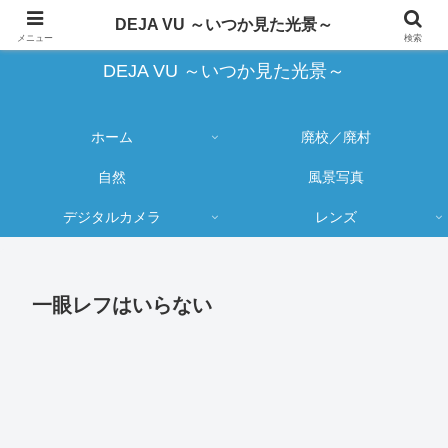
蔵出し写真の大売り出しとカメラ物欲のブログ
DEJA VU ～いつか見た光景～
メニュー
検索
DEJA VU ～いつか見た光景～
ホーム
廃校／廃村
自然
風景写真
デジタルカメラ
レンズ
一眼レフはいらない