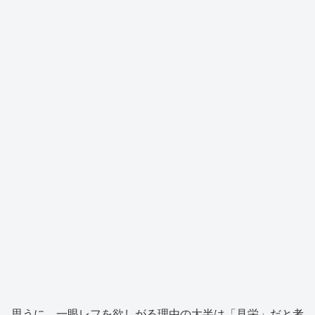
思うに、一眼レフを欲しがる理由の大半は「見栄」だと考