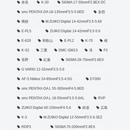
奈良
K-30
SIGMA 17-50mmF2.8EX DC
smc PENTAX-DA 18-135mmF3.5-5.6ED
妄想
廃校
M.ZUIKO Digital 14-42mmF3.5-5.6II
E-PL5
ZUIKO Digital 14-42mmF3.5-5.6
E-620
和歌山
E-PL2
K-70
桜
K-S2
三重
DMC-GM1S
滝
F3
長野
紅葉
SIGMA 28-70mmF2.8EX
G VARIO 12-32mmF3.5-5.6
AF-S Nikkor 24-85mmF3.5-4.5G
D7000
smc PENTAX-DA L 55-300mmF4-5.8ED
smc PENTAX-DA L 18-55mmF3.5-5.6AL
RVP
ZUIKO Digital 40-150mmF4-5.6
鉄道
広島
K-3
M.ZUIKO Digital 12-50mmF3.5-6.3EZ
RDP3
SIGMA 70-200mmF2.8EX