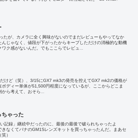
ー
が経ったが、カメラに全く興味がないのでまだレビューもやってなか
たんじゃなく、値段が下がったからキープしただけの消極的な動機
ワク感がないんだ。でもここらでレビュ...
ど（笑）、3/15にGX7 mk3の発売を控えてGX7 mk2の価格が
ボディー単体が51,500円程度になっているが、ここからどこま
から考えて、おそら...
買っちゃった
ない記録」継続中だったのに、最後の最後で破られちゃったよ
できなくてパナのGM1Sレンズキットを買っちゃったんだ。まあセ
（笑）