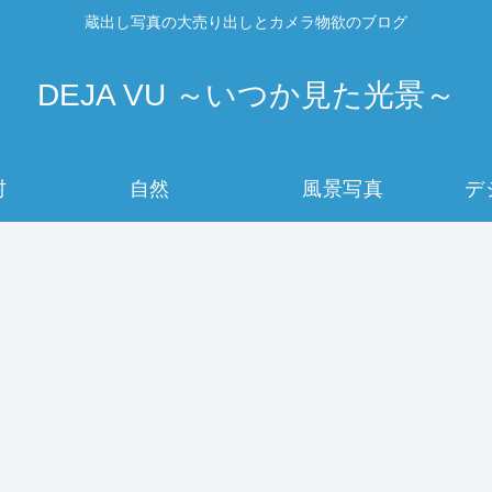
蔵出し写真の大売り出しとカメラ物欲のブログ
DEJA VU ～いつか見た光景～
村
自然
風景写真
デ