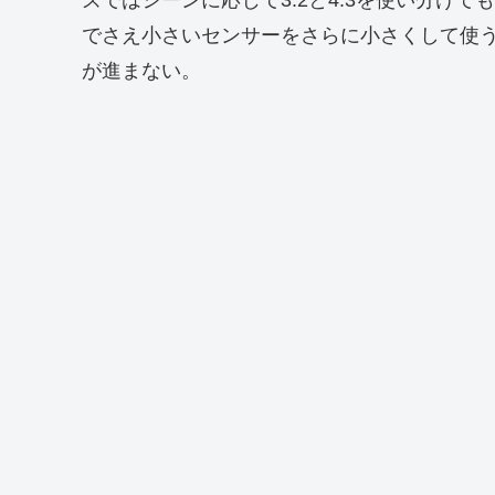
ズではシーンに応じて3:2と4:3を使い分け
でさえ小さいセンサーをさらに小さくして使
が進まない。