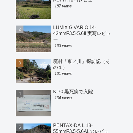
187 views
LUMIX G VARIO 14-
42mmF3.5-5.6II 実写レビュ
ー
183 views
廃村「東ノ川」探訪記（そ
の１）
181 views
K-70 黒死病で入院
134 views
PENTAX-DA L 18-
55mmF3.5-5.6ALのレビュ