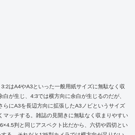
:2はA4やA3といった一般用紙サイズに無駄なく収
余白が生じ、4:3では横方向に余白が生じるのだが、
さらにA3を長辺方向に拡張したA3ノビというサイズ
良くマッチする。雑誌の見開きに無駄なく収まりやすい
は6×4.5判と同じアスペクト比だから、六切や四切とい
する。それだと135判カメラでは横方向が足りない