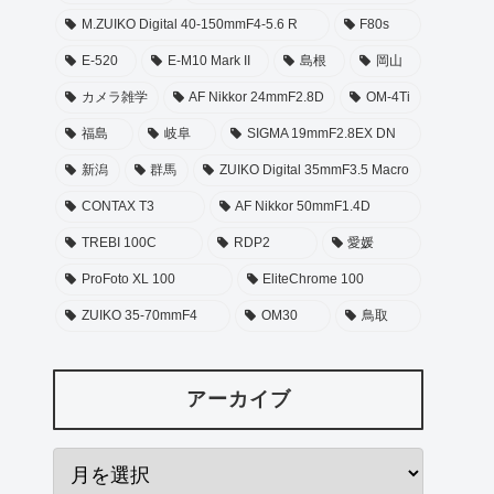
M.ZUIKO Digital 40-150mmF4-5.6 R
F80s
E-520
E-M10 Mark II
島根
岡山
カメラ雑学
AF Nikkor 24mmF2.8D
OM-4Ti
福島
岐阜
SIGMA 19mmF2.8EX DN
新潟
群馬
ZUIKO Digital 35mmF3.5 Macro
CONTAX T3
AF Nikkor 50mmF1.4D
TREBI 100C
RDP2
愛媛
ProFoto XL 100
EliteChrome 100
ZUIKO 35-70mmF4
OM30
鳥取
アーカイブ