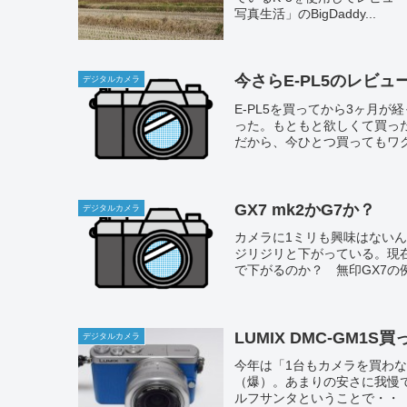
写真生活」のBigDaddy...
今さらE-PL5のレビュ
デジタルカメラ
E-PL5を買ってから3ヶ月
った。もともと欲しくて買っ
だから、今ひとつ買ってもワク
GX7 mk2かG7か？
デジタルカメラ
カメラに1ミリも興味はないんだけ
ジリジリと下がっている。現在
で下がるのか？ 無印GX7の例
LUMIX DMC-GM1S
デジタルカメラ
今年は「1台もカメラを買わ
（爆）。あまりの安さに我慢
ルフサンタということで・・