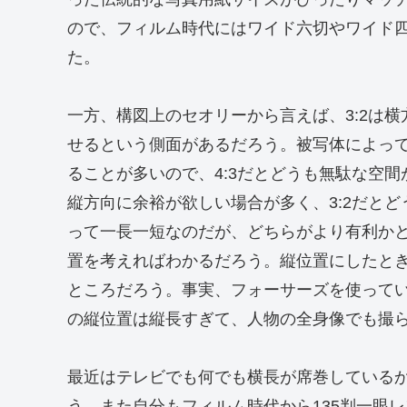
ので、フィルム時代にはワイド六切やワイド四
た。
一方、構図上のセオリーから言えば、3:2は横
せるという側面があるだろう。被写体によっ
ることが多いので、4:3だとどうも無駄な空
縦方向に余裕が欲しい場合が多く、3:2だと
って一長一短なのだが、どちらがより有利かと
置を考えればわかるだろう。縦位置にしたとき
ところだろう。事実、フォーサーズを使ってい
の縦位置は縦長すぎて、人物の全身像でも撮
最近はテレビでも何でも横長が席巻しているか
う。また自分もフィルム時代から135判一眼レ