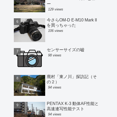
ー
129 views
今さらOM-D E-M10 Mark II
を買っちゃった
106 views
センサーサイズの嘘
98 views
廃村「東ノ川」探訪記（そ
の２）
94 views
PENTAX K-3 動体AF性能と
高速連写性能テスト
94 views