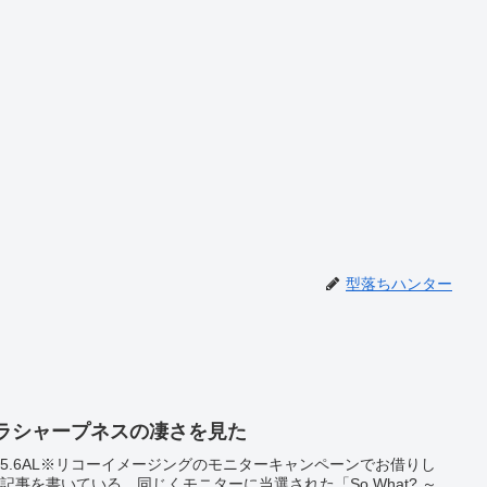
型落ちハンター
クストラシャープネスの凄さを見た
5mmF3.5-5.6AL※リコーイメージングのモニターキャンペーンでお借りし
記事を書いている。同じくモニターに当選された「So What? ～