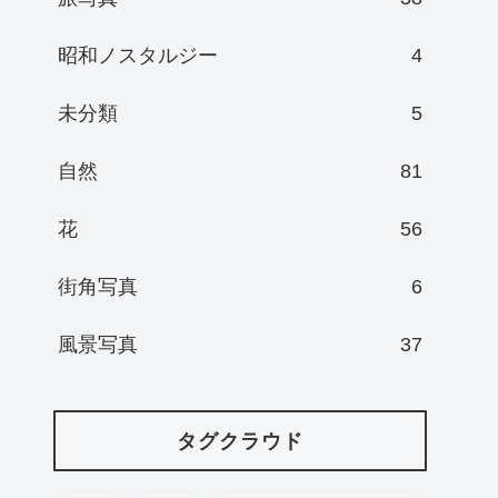
昭和ノスタルジー
4
未分類
5
自然
81
花
56
街角写真
6
風景写真
37
タグクラウド