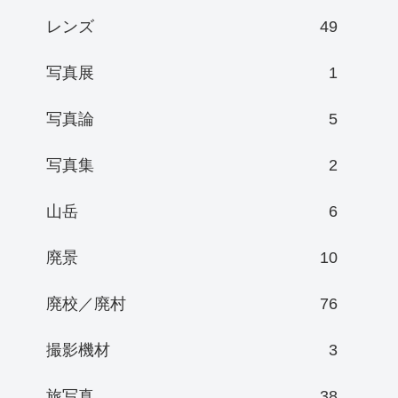
レンズ
49
写真展
1
写真論
5
写真集
2
山岳
6
廃景
10
廃校／廃村
76
撮影機材
3
旅写真
38