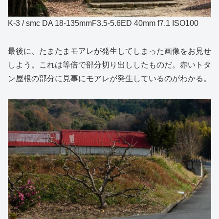
K-3 / smc DA 18-135mmF3.5-5.6ED 40mm f7.1 ISO100
最後に、たまたまモアレが発生してしまった画像をお見せ
しよう。これは等倍で部分切り出ししたものだ。赤いトタ
ン屋根の部分に見事にモアレが発生しているのがわかる。