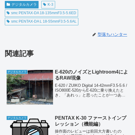
デジタルカメラ
K-3
smc PENTAX-DA 18-135mmF3.5-5.6ED
smc PENTAX-DA L 18-55mmF3.5-5.6AL
型落ちハンター
関連記事
E-620のノイズとLightroom4によ
デジタルカメラ
るRAW現像
E-620 / ZUIKO Digital 14-42mmF3.5-5.6 /
ISO800E-520からE-620に乗り換えたと
き、「あれっ」と思ったことが一つあ
る。E-520はISO100が基準感度であり、
ほとんどISO100で撮ってい...
PENTAX K-30 ファーストインプ
デジタルカメラ
レッション（機能編）
操作面のレビューは前回大方書いたの