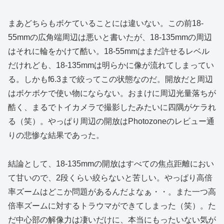
まあどちらもボケていることには違いない。この前18-
55mmの広角端周辺は悪いと書いたが、18-135mmの周辺
はそれに輪をかけて酷い。18-55mmはまだ許せるレベル
だけれども、18-135mmは明らかに像が流れてしまってい
る。しかもf6.3まで絞ってこの状態なのだ。開放だと周辺
はボケボケで使い物にならない。おまけに周辺光量落ちが
酷く、まるでトイカメラで撮影したみたいに四隅がケラれ
る（笑）。やっぱり周辺の開放はPhotozoneのレビュー通
りの悲惨な結果であった。
結論として、18-135mmの開放はすべての焦点距離におい
て甘いので、2段くらい絞らないと苦しい。やっぱり高倍
率ズームはどこか問題があるんだよなぁ・・。また一つ高
倍率ズームに対するトラウマができてしまった（笑）。た
だ中心部の解像力は凄いだけに、本当にもったいない気が