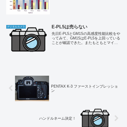
そうなのはAF50mmF1.4Dというのが前
回の結論。ただD7000で使うと75mm相当
の中望遠になってしまうから、画角が狭
すぎ...
E-PL5は売らない
デジタルカメラ
先日E-PL5とGM1Sの高感度性能比較をや
ってみて、GM1SはE-PL5を上回っている
ことが確認できた。またもともとマイク
ロフォーサーズの使用用途として、一眼
レフを携行できない場合の代用という位
置付けだから、よりコンパクトなGM1S
があれ...
PENTAX K-3 ファーストインプレッショ
ン
ハンドルネーム決定！