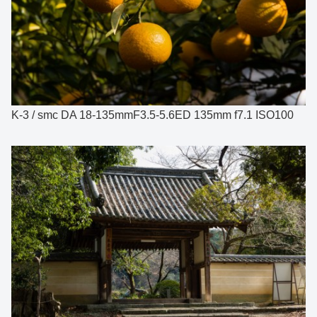
K-3 / smc DA 18-135mmF3.5-5.6ED 135mm f7.1 ISO100