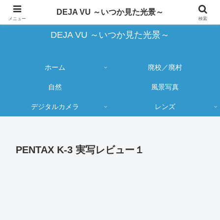
蔵出し写真の大売り出しとカメラ物欲のブログ
DEJA VU ～いつか見た光景～
メニュー
検索
DEJA VU ～いつか見た光景～
ホーム
廃校／廃村
自然
風景写真
デジタルカメラ
レンズ
PENTAX K-3 実写レビュー１