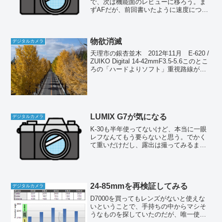
で、次は機能面のレビューに移ろう。ま
ずAFだが、前回書いたように速度につい
ては申し分ない。精度だけれども、これ
も概ね良好で実用上問題ないレベルと感
じている。少なくともD7000みたいにど
物欲消滅
こにもピントが合って...
デジタルカメラ
天理市の銀杏並木 2012年11月 E-620 /
ZUIKO Digital 14-42mmF3.5-5.6このとこ
ろの「ハードよりソフト」重視路線が功
を奏してか、物欲が完全に消滅した。今
ある機材で十分すぎる、新しいカメラな
ど要らない、そ...
LUMIX G7が気になる
デジタルカメラ
K-30も半年使ってないけど、本当に一眼
レフなんてもう要らないと思う。でかく
て重いだけだし、露出は撮ってみるまで
わからないし、良いことなんて一つもな
い。結局、一眼レフを使うということは
見栄だけなんだろうと思う。たとえばネ
イチャーの撮影現場な...
24-85mmを再検証してみる
デジタルカメラ
D7000を買ってもレンズがないと使えな
いということで、手持ちの中からマシそ
うなものを探していたのだが、唯一使え