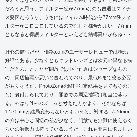
変わりはないのだから、この際無視してもよいくらいの差
だろうと思う。フィルター径が77mmなのも普通はマイナ
ス要因だろうが、うちにはフィルム時代から77mm径フィ
ルターがゴロゴロしているのでむしろ都合がよい。77mm
ともなると保護フィルターといえども結構高いからね・・
肝心の描写だが、価格.comのユーザーレビューでは概ね
好評である。少なくともキットレンズとは次元の異なる描
写だとのこと。ただ開放では中心付近はシャープなもの
の、周辺描写が悪いと言われており、最低f4まで絞る必要
がありそうだ。PhotoZoneのMTF測定結果を見てもそのこ
とは裏付けられており、開放での周辺描写は相当に落ち
る。やはりf4～のズームと考えた方がよく、それならば
17-70mmと結局変わらないともいえる。対する17-70mm
の方は中心と周辺の差が少なく、開放でも無難に使えるく
らいの解像力は持っているようだ。これも非常に悩ましい