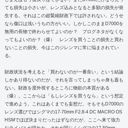
ても損失は小さいが、レンズ込みとなると多額の損失が発
生する。それはこの超緊縮財政下では許されない。どうせ
なら傷口は浅いうちの方がいい。しかしこのままD7000を
無用の長物で終わらせてよいのか？ ブログネタがなくな
ってもよいのか？（爆） レンズを買うことの損失と買わ
ないことの損失、今はこのジレンマに常に悩まされてい
る。
財政状況を考えると「買わないのが一番良い」という結論
しかあり得ないのだが、それを言ってしまっちゃ身も蓋も
ない。財政を度外視するところに物欲の本質がある
（爆）。ここからは「もしレンズを買うなら」という想定
で進めよう。これはあくまでも妄想だ。そもそもD7000の
レンズ選びではシグマの17-70mm F2.8-4 DC MACRO OS
HSMでほぼ決まりだったはずなのだが、ここへ来て強力
なライバルが現れた。それが同じくシグマの17-50mm