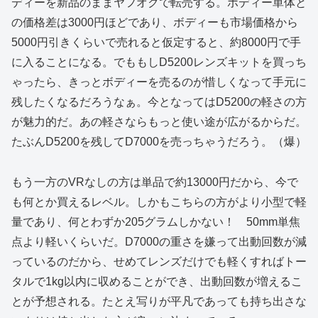
ディーを新品のままヤフオクで転売する。ボディー単体と
の価格差は3000円ほどであり、ボディーも市場価格から
5000円引きくらいで売れると仮定すると、約8000円で手
に入ることになる。でももしD5200レンズキットを買っち
ゃったら、きっとボディーを売るのが惜しくなって手元に
残したくなるだろうなぁ。今となってはD5200の軽さの方
が魅力的だ。あの軽さならもっと使い途が広がるからだ。
たぶんD5200を残してD7000を売っちゃうだろう。（爆）
もう一方のVRなしの方は単品で約13000円だから、今で
も何とか買えるレベル。しかもこちらの方がより小型で軽
量であり、何とわずか205グラムしかない！ 50mm単焦
点より軽いくらいだ。D7000の重さを嫌って出動回数が減
っているのだから、せめてレンズだけでも軽くすればトー
タルで1kg以内に収めることができ、出動回数が増えるこ
とが予想される。たとえ写りが平凡であっても持ち出さな