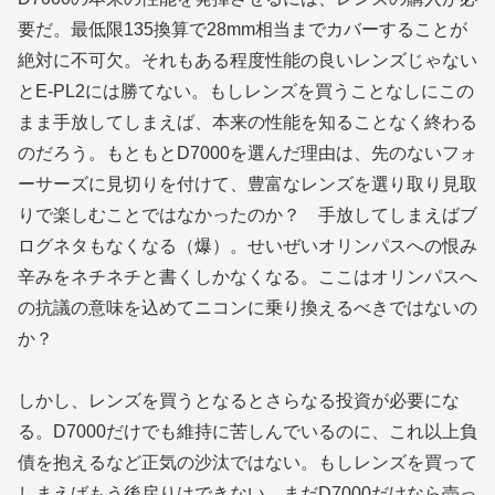
要だ。最低限135換算で28mm相当までカバーすることが
絶対に不可欠。それもある程度性能の良いレンズじゃない
とE-PL2には勝てない。もしレンズを買うことなしにこの
まま手放してしまえば、本来の性能を知ることなく終わる
のだろう。もともとD7000を選んだ理由は、先のないフォ
ーサーズに見切りを付けて、豊富なレンズを選り取り見取
りで楽しむことではなかったのか？ 手放してしまえばブ
ログネタもなくなる（爆）。せいぜいオリンパスへの恨み
辛みをネチネチと書くしかなくなる。ここはオリンパスへ
の抗議の意味を込めてニコンに乗り換えるべきではないの
か？
しかし、レンズを買うとなるとさらなる投資が必要にな
る。D7000だけでも維持に苦しんでいるのに、これ以上負
債を抱えるなど正気の沙汰ではない。もしレンズを買って
しまえばもう後戻りはできない。まだD7000だけなら売っ