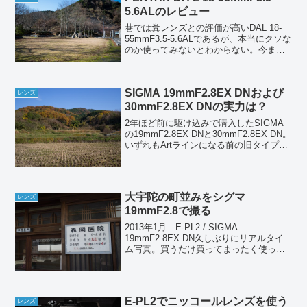
5.6ALのレビュー
巷では糞レンズとの評価が高いDAL 18-
55mmF3.5-5.6ALであるが、本当にクソな
のか使ってみないとわからない。今まで3
週間ほど使ってきた感触からは、標準域
～望遠域は満足な描写をするが、広角端
にはややクセがあるという印象を持って
SIGMA 19mmF2.8EX DNおよび
い...
レンズ
30mmF2.8EX DNの実力は？
2年ほど前に駆け込みで購入したSIGMA
の19mmF2.8EX DNと30mmF2.8EX DN。
いずれもArtラインになる前の旧タイプで
ある。といっても外観が違うだけで中身
はまったく同じものだ。新品で1万円を切
る投げ売り価格だった。まあ新...
大宇陀の町並みをシグマ
レンズ
19mmF2.8で撮る
2013年1月 E-PL2 / SIGMA
19mmF2.8EX DN久しぶりにリアルタイ
ム写真。買うだけ買ってまったく使って
いなかったシグマ19mmF2.8EX DNを持
って写真散歩してきた。奈良県の大宇陀
はかつて松山と呼ばれ、伊勢街道が...
E-PL2でニッコールレンズを使う
レンズ