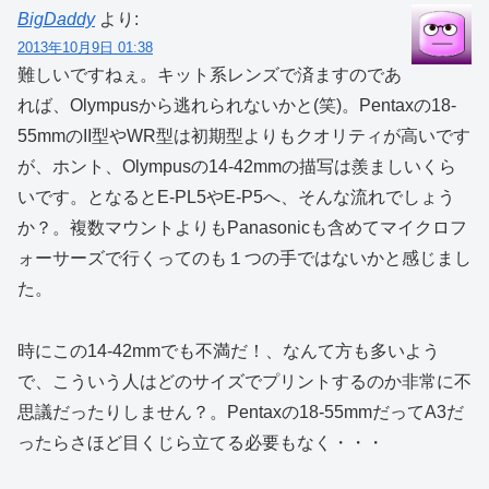
BigDaddy
より:
2013年10月9日 01:38
難しいですねぇ。キット系レンズで済ますのであ
れば、Olympusから逃れられないかと(笑)。Pentaxの18-
55mmのII型やWR型は初期型よりもクオリティが高いです
が、ホント、Olympusの14-42mmの描写は羨ましいくら
いです。となるとE-PL5やE-P5へ、そんな流れでしょう
か？。複数マウントよりもPanasonicも含めてマイクロフ
ォーサーズで行くってのも１つの手ではないかと感じまし
た。
時にこの14-42mmでも不満だ！、なんて方も多いよう
で、こういう人はどのサイズでプリントするのか非常に不
思議だったりしません？。Pentaxの18-55mmだってA3だ
ったらさほど目くじら立てる必要もなく・・・