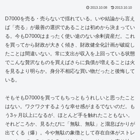
2013.10.08
2013.10.10
D7000を売る・売らないで揺れている。いや結論から言え
ば「売る」が最善の選択であることは初めから決まってい
る。今もD7000はまったく使い途のない余剰資産だ。これ
を買ってから財政が大きく傾き、財政健全化計画が破綻し
たことは間違いない。常に支出が収入を上回っている状態
でこんな贅沢なものを買えばさらに負債が増えることは火
を見るより明らか。身分不相応な買い物だったと後悔して
いる。
そもそもD7000を買ってもちっともうれしいと思ったこと
はない。ワクワクするような幸せ感がまるでないのだ。も
う3ヶ月以上になるが、ほとんど手を触れたこともない。
それどころか、見るたびに「無駄、無駄」と溜息ばかりが
出てくる（爆）。今や無駄の象徴として存在自体がストレ