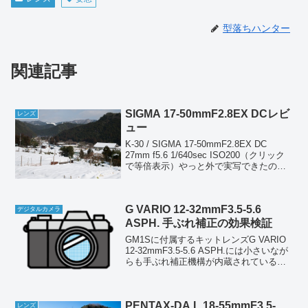
型落ちハンター
関連記事
SIGMA 17-50mmF2.8EX DCレビ
レンズ
ュー
K-30 / SIGMA 17-50mmF2.8EX DC
27mm f5.6 1/640sec ISO200（クリック
で等倍表示）やっと外で実写できたので
レビューしてみる。良いレンズというも
のは1枚撮れば実力がわかるものである。
試写のとき...
G VARIO 12-32mmF3.5-5.6
デジタルカメラ
ASPH. 手ぶれ補正の効果検証
GM1Sに付属するキットレンズG VARIO
12-32mmF3.5-5.6 ASPH.には小さいなが
らも手ぶれ補正機構が内蔵されている。
このサイズに詰め込んだこと自体が驚き
だが、正直言って性能は大したことない
だろうと期待もしていなかった。...
PENTAX-DA L 18-55mmF3.5-
レンズ