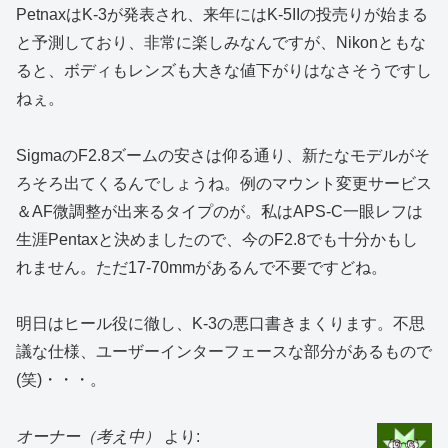
PetnaxはK-3が発表され、来年にはK-5IIの投売りが始まる
と予測しており、非常に楽しみなんですが、Nikonともな
ると、ボディもレンズも大きな値下がりはなさそうですし
ねぇ。
SigmaのF2.8ズームの安さは仰る通り、新たなモデルがそ
ろそろ出てくるんでしょうね。例のマウント変更サービス
＆AF微調整が出来るタイプのが。私はAPS-C一眼レフは
生涯Pentaxと決めましたので、今のF2.8でも十分かもし
れません。ただ17-70mmがあるんで不要ですどね。
明日はヒール役に徹し、K-3の悪口書きまくります。不思
議な仕様、ユーザーインターフェースな部分があるもので
(笑)・・・。
オーナー（考え中）
より: