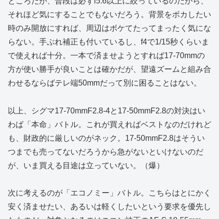
ところだが、普段は必ずf5.6以上に絞っているのだから、
それほど気にすることでもないだろう。背景をボカしたい
時のみ開放にすれば、周辺はボケてたってまったく気にな
らない。手ぶれ補正も付いているし、f4で1/15秒くらいま
で使えれば十分。一本で済ませようとすれば17-70mmの
方が使い勝手が良いことは確かだが、望遠ズームと組み合
わせるならばテレ端50mmだって別に困ることはない。
以上、シグマ17-70mmF2.8-4と17-50mmF2.8の対決はい
わば「本命」バトル。これが買えればベストなのだけれど
も、財政的に厳しいのがネック。17-50mmF2.8はそうい
つまでも売ってないだろうから急がないといけないのだ
が、いま買える目途は立っていない。（爆）
次に考えるのが「エコノミー」バトル。こちらはとにかく
安く済ませたい、あるいは軽くしたいという要求を優先し