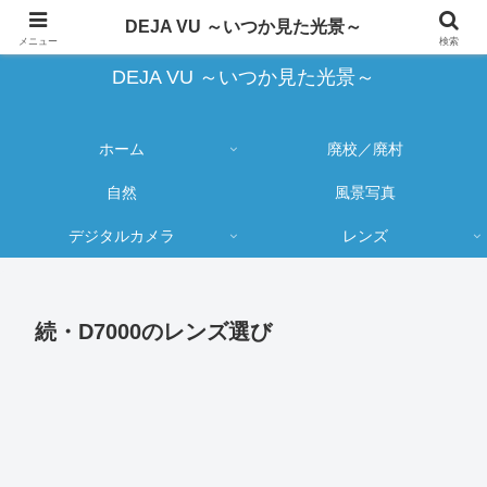
蔵出し写真の大売り出しとカメラ物欲のブログ
DEJA VU ～いつか見た光景～
メニュー
検索
DEJA VU ～いつか見た光景～
ホーム
廃校／廃村
自然
風景写真
デジタルカメラ
レンズ
続・D7000のレンズ選び