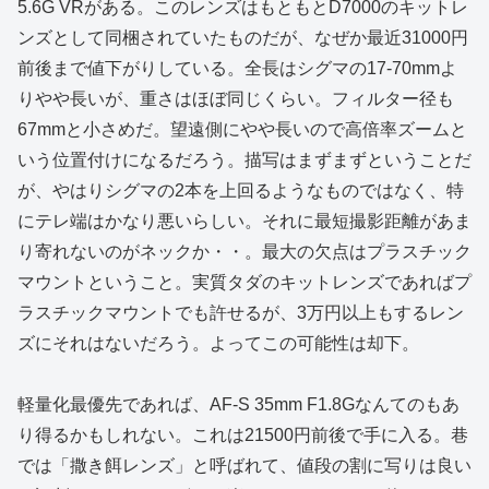
5.6G VRがある。このレンズはもともとD7000のキットレ
ンズとして同梱されていたものだが、なぜか最近31000円
前後まで値下がりしている。全長はシグマの17-70mmよ
りやや長いが、重さはほぼ同じくらい。フィルター径も
67mmと小さめだ。望遠側にやや長いので高倍率ズームと
いう位置付けになるだろう。描写はまずまずということだ
が、やはりシグマの2本を上回るようなものではなく、特
にテレ端はかなり悪いらしい。それに最短撮影距離があま
り寄れないのがネックか・・。最大の欠点はプラスチック
マウントということ。実質タダのキットレンズであればプ
ラスチックマウントでも許せるが、3万円以上もするレン
ズにそれはないだろう。よってこの可能性は却下。
軽量化最優先であれば、AF-S 35mm F1.8Gなんてのもあ
り得るかもしれない。これは21500円前後で手に入る。巷
では「撒き餌レンズ」と呼ばれて、値段の割に写りは良い