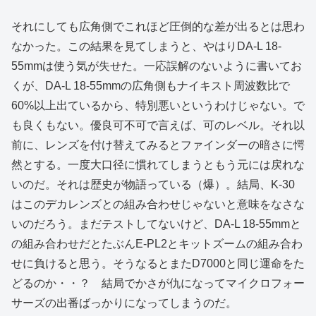
それにしても広角側でこれほど圧倒的な差が出るとは思わ
なかった。この結果を見てしまうと、やはりDA-L 18-
55mmは使う気が失せた。一応誤解のないように書いてお
くが、DA-L 18-55mmの広角側もナイキスト周波数比で
60%以上出ているから、特別悪いというわけじゃない。で
も良くもない。優良可不可で言えば、可のレベル。それ以
前に、レンズを付け替えてみるとファインダーの暗さに愕
然とする。一度大口径に慣れてしまうともう元には戻れな
いのだ。それは歴史が物語っている（爆）。結局、K-30
はこのデカレンズとの組み合わせじゃないと意味をなさな
いのだろう。まだテストしてないけど、DA-L 18-55mmと
の組み合わせだとたぶんE-PL2とキットズームの組み合わ
せに負けると思う。そうなるとまたD7000と同じ運命をた
どるのか・・？ 結局でかさが仇になってマイクロフォー
サーズの出番ばっかりになってしまうのだ。