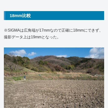
18mm比較
※SIGMAは広角端が17mmなので正確に18mmにできず、
撮影データ上は19mmとなった。