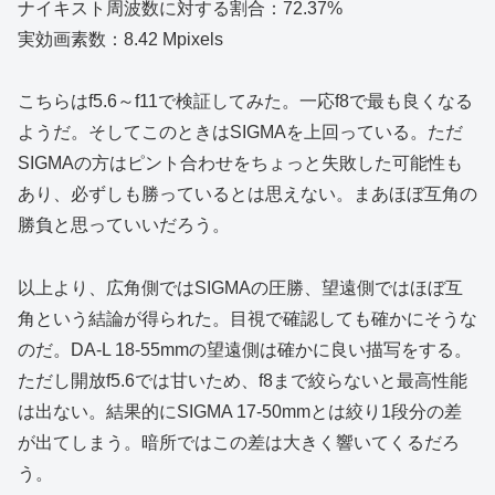
ナイキスト周波数に対する割合：72.37%
実効画素数：8.42 Mpixels
こちらはf5.6～f11で検証してみた。一応f8で最も良くなる
ようだ。そしてこのときはSIGMAを上回っている。ただ
SIGMAの方はピント合わせをちょっと失敗した可能性も
あり、必ずしも勝っているとは思えない。まあほぼ互角の
勝負と思っていいだろう。
以上より、広角側ではSIGMAの圧勝、望遠側ではほぼ互
角という結論が得られた。目視で確認しても確かにそうな
のだ。DA-L 18-55mmの望遠側は確かに良い描写をする。
ただし開放f5.6では甘いため、f8まで絞らないと最高性能
は出ない。結果的にSIGMA 17-50mmとは絞り1段分の差
が出てしまう。暗所ではこの差は大きく響いてくるだろ
う。