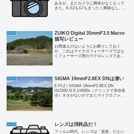
あるが、またカメラに興味がなくなって
きた。K-S2もG7もまったく興味なし。ま
あ全く値下がりしないということもある
が、要するにボディーなんか買っても撮
れる写真は何も変わらないんだよ。それ
よりはレンズだろ？...
ZUIKO Digital 35mmF3.5 Macro
レンズ
描写レビュー
お間違えのないようにお断りしておく
が、これはマイクロフォーサーズではな
くフォーサーズ用のマクロレンズであ
る。2011年頃に購入したが、あまり使い
途がなく、そのままフォーサーズも終了
してしまった。そもそも標準ズームと焦
点距離が重なる単焦点とい...
SIGMA 19mmF2.8EX DNは凄い
レンズ
E-PL2 / SIGMA 19mmF2.8EX DN
ISO200 f2.8 1/4000s（クリックで等倍表
示）ネタがないのでまたマイクロフォー
サーズのお話。D7000を導入してからE-
620が引退となり、E-PL2が代わってサブ
機の座...
レンズは消耗品だ！
レンズ
フィルム時代、レンズは「資産」だとい