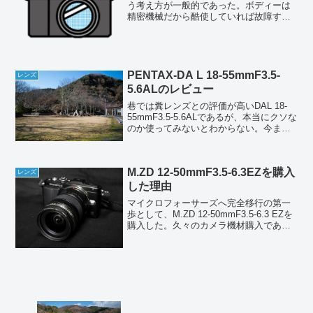
う考え方が一般的であった。ボディーは
精密機械だから酷使していれば故障する
こともあるが、レンズはほとんどが光学
部品であり故障する部分が少ないからボ
ディーに比べれば寿命は長い。カビやク
モリさえ気をつけていれば...
PENTAX-DA L 18-55mmF3.5-
レンズ
5.6ALのレビュー
巷では糞レンズとの評価が高いDAL 18-
55mmF3.5-5.6ALであるが、本当にクソな
のか使ってみないとわからない。今まで3
週間ほど使ってきた感触からは、標準域
～望遠域は満足な描写をするが、広角端
にはややクセがあるという印象を持って
M.ZD 12-50mmF3.5-6.3EZを購入
い...
レンズ
した理由
マイクロフォーサーズへ完全移行の第一
歩として、M.ZD 12-50mmF3.5-6.3 EZを
購入した。久々のカメラ機材購入であ
る。なぜこれを買ったのかと言えば、メ
インレンズにふさわしい標準ズームがな
いからだ。一応、M.ZD 14-42mm...