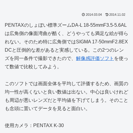
2014.03.04
2014.11.02
PENTAXのしょぼい標準ズームDA-L 18-55mmF3.5-5.6AL
は広角側の像面湾曲が酷く、どうやっても満足な絵が得ら
れない。そのため特に広角側ではSIGMA 17-50mmF2.8EX
DCと圧倒的な差があると実感している。この2つのレン
ズを同一条件で撮影できたので、
解像感評価ソフト
を使っ
て数値で比較してみよう。
このソフトでは画面全体を平均して評価するため、画質の
均一性が高くないと良い数値は出ない。中心は良いけれど
も周辺が悪いレンズだと平均値を下げてしまう。そのこと
も念頭に置いてデータを見ると面白い。
使用カメラ：PENTAX K-30