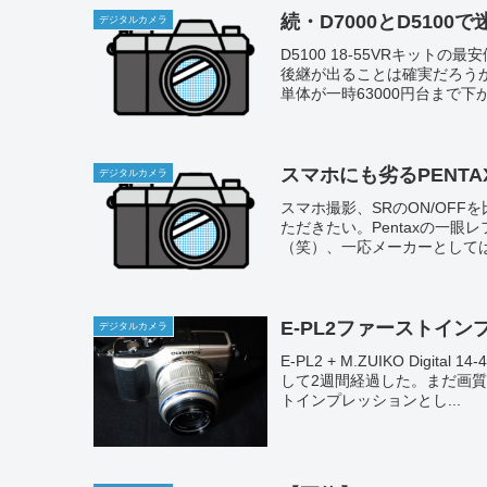
続・D7000とD5100で
デジタルカメラ
D5100 18-55VRキット
後継が出ることは確実だろうか
単体が一時63000円台まで下が
スマホにも劣るPENTA
デジタルカメラ
スマホ撮影、SRのON/OF
ただきたい。Pentaxの一
（笑）、一応メーカーとしては
E-PL2ファーストイ
デジタルカメラ
E-PL2 + M.ZUIKO Digi
して2週間経過した。まだ画
トインプレッションとし...