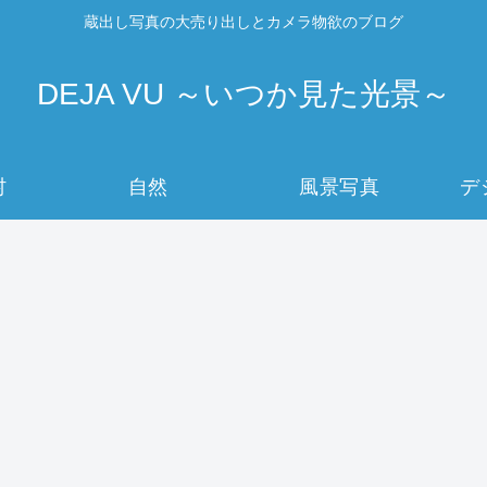
蔵出し写真の大売り出しとカメラ物欲のブログ
DEJA VU ～いつか見た光景～
村
自然
風景写真
デ