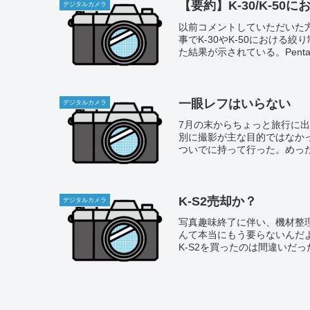
【要約】K-30/K-5
デジタルカメラ
以前コメントしていただいた方か
事でK-30やK-50におけ
た結果が示されている。Pentax Ap
一眼レフはいらない
デジタルカメラ
7月の末からちょっと旅行に
別に撮影が主な目的ではなかっ
ついでに持って行った。めった
K-S2売却か？
デジタルカメラ
写真趣味終了に伴い、機材整
んて本当にもう要らないんだよ
K-S2を買ったのは間違いだ