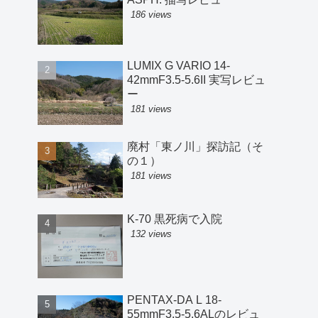
186 views
LUMIX G VARIO 14-
42mmF3.5-5.6II 実写レビュ
ー
181 views
廃村「東ノ川」探訪記（そ
の１）
181 views
K-70 黒死病で入院
132 views
PENTAX-DA L 18-
55mmF3.5-5.6ALのレビュ