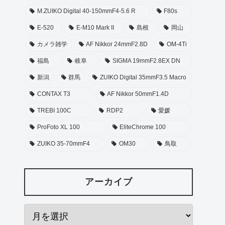
M.ZUIKO Digital 40-150mmF4-5.6 R
F80s
E-520
E-M10 Mark II
島根
岡山
カメラ雑学
AF Nikkor 24mmF2.8D
OM-4Ti
福島
岐阜
SIGMA 19mmF2.8EX DN
新潟
群馬
ZUIKO Digital 35mmF3.5 Macro
CONTAX T3
AF Nikkor 50mmF1.4D
TREBI 100C
RDP2
愛媛
ProFoto XL 100
EliteChrome 100
ZUIKO 35-70mmF4
OM30
鳥取
アーカイブ