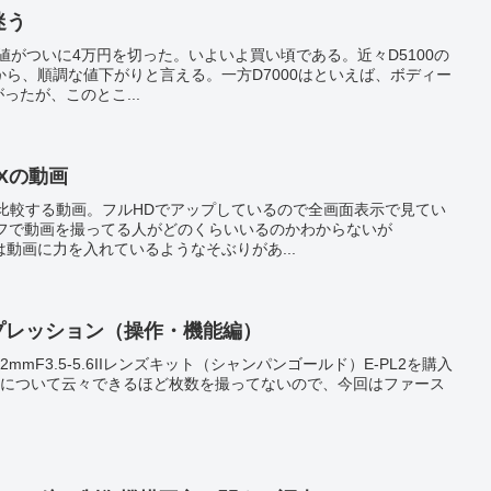
迷う
の最安値がついに4万円を切った。いよいよ買い頃である。近々D5100の
ら、順調な値下がりと言える。一方D7000はといえば、ボディー
ったが、このとこ...
Xの動画
Fを比較する動画。フルHDでアップしているので全画面表示で見てい
眼レフで動画を撮ってる人がどのくらいいるのかわからないが
動画に力を入れているようなそぶりがあ...
ンプレッション（操作・機能編）
tal 14-42mmF3.5-5.6IIレンズキット（シャンパンゴールド）E-PL2を購入
質について云々できるほど枚数を撮ってないので、今回はファース