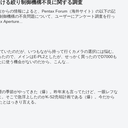
0における絞り制御機構不良に関する調査
らの情報によると、Pentax Forum（海外サイト）の以下の記
る絞り制御機構の不良問題について、ユーザーにアンケート調査を行っ
erture...
出ていたのだが、いつもながら持って行くカメラの選択には悩む。
たので、メインはE-PL2としたが、せっかく買ったのでD7000も
に使う機会がないのだから、こんな...
理の季節がやってきた（爆）。昨年末も言ってたけど、一眼レフな
。そこで急浮上したのがK-S2売却計画である（爆）。今だから
ったとはっきり言える。