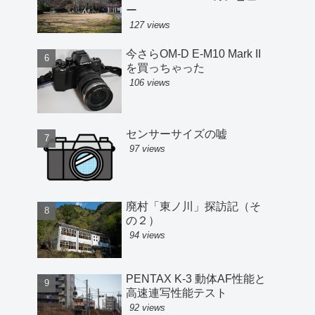
ー
127 views
今さらOM-D E-M10 Mark II
を買っちゃった
106 views
センサーサイズの嘘
97 views
廃村「東ノ川」探訪記（そ
の２）
94 views
PENTAX K-3 動体AF性能と
高速連写性能テスト
92 views