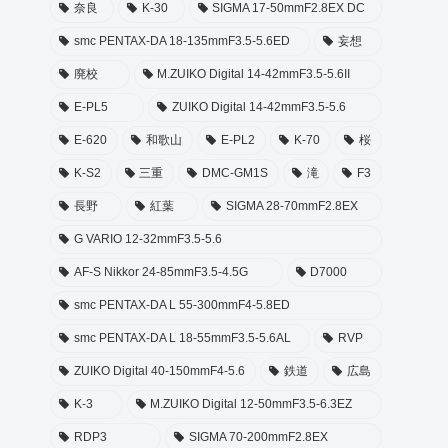
奈良
K-30
SIGMA 17-50mmF2.8EX DC
smc PENTAX-DA 18-135mmF3.5-5.6ED
妄想
廃校
M.ZUIKO Digital 14-42mmF3.5-5.6II
E-PL5
ZUIKO Digital 14-42mmF3.5-5.6
E-620
和歌山
E-PL2
K-70
桜
K-S2
三重
DMC-GM1S
滝
F3
長野
紅葉
SIGMA 28-70mmF2.8EX
G VARIO 12-32mmF3.5-5.6
AF-S Nikkor 24-85mmF3.5-4.5G
D7000
smc PENTAX-DA L 55-300mmF4-5.8ED
smc PENTAX-DA L 18-55mmF3.5-5.6AL
RVP
ZUIKO Digital 40-150mmF4-5.6
鉄道
広島
K-3
M.ZUIKO Digital 12-50mmF3.5-6.3EZ
RDP3
SIGMA 70-200mmF2.8EX