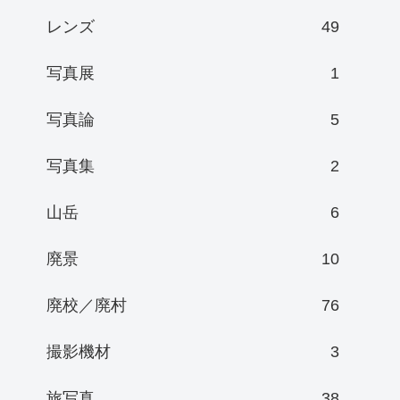
レンズ
49
写真展
1
写真論
5
写真集
2
山岳
6
廃景
10
廃校／廃村
76
撮影機材
3
旅写真
38