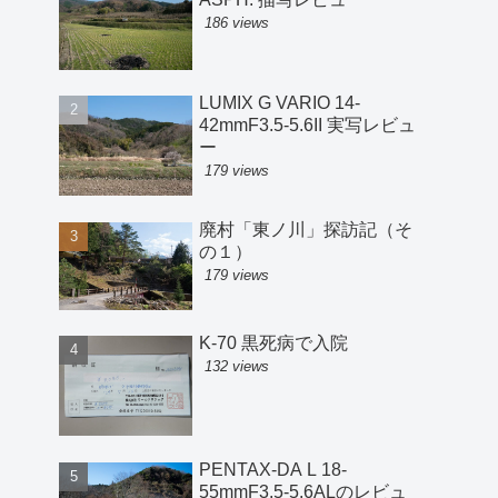
186 views
LUMIX G VARIO 14-
42mmF3.5-5.6II 実写レビュ
ー
179 views
廃村「東ノ川」探訪記（そ
の１）
179 views
K-70 黒死病で入院
132 views
PENTAX-DA L 18-
55mmF3.5-5.6ALのレビュ