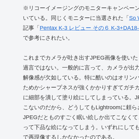
※リコーイメージングのモニターキャンペーン
いている。同じくモニターに当選された「
So
記事「
Pentax K-3 レビュー その６ K-3+
で参考にされたい。
これまでカメラが吐き出すJPEG画像を使い
過言ではない。一般的に言って、カメラが出力
解像感が欠如している。特に酷いのはオリン
ためかシャープネスが強くかかりすぎてガチ
に細部を潰して塗り絵にしてしまっている。J
こないのだから、どうしてもLightroom
JPEGだとものすごく眠い絵しか出てこなく
って下品な絵になってしまう。いずれにしても精
で再現像するしかなかったのである。