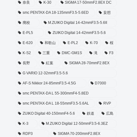
奈良
K-30
SIGMA 17-50mmF2.8EX DC
smc PENTAX-DA 18-135mmF3.5-5.6ED
妄想
廃校
M.ZUIKO Digital 14-42mmF3.5-5.6II
E-PL5
ZUIKO Digital 14-42mmF3.5-5.6
E-620
和歌山
E-PL2
K-70
桜
K-S2
三重
DMC-GM1S
滝
F3
長野
紅葉
SIGMA 28-70mmF2.8EX
G VARIO 12-32mmF3.5-5.6
AF-S Nikkor 24-85mmF3.5-4.5G
D7000
smc PENTAX-DA L 55-300mmF4-5.8ED
smc PENTAX-DA L 18-55mmF3.5-5.6AL
RVP
ZUIKO Digital 40-150mmF4-5.6
鉄道
広島
K-3
M.ZUIKO Digital 12-50mmF3.5-6.3EZ
RDP3
SIGMA 70-200mmF2.8EX