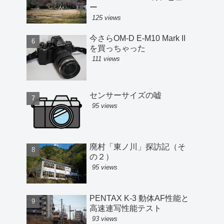
ー
125 views
今さらOM-D E-M10 Mark II
を買っちゃった
111 views
センサーサイズの嘘
95 views
廃村「東ノ川」探訪記（そ
の２）
95 views
PENTAX K-3 動体AF性能と
高速連写性能テスト
93 views