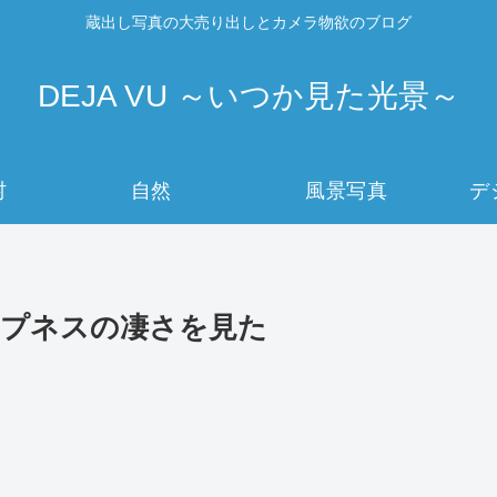
蔵出し写真の大売り出しとカメラ物欲のブログ
DEJA VU ～いつか見た光景～
村
自然
風景写真
デ
ャープネスの凄さを見た