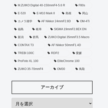
M.ZUIKO Digital 40-150mmF4-5.6 R
F80s
E-520
E-M10 Mark II
島根
岡山
カメラ雑学
AF Nikkor 24mmF2.8D
OM-4Ti
福島
岐阜
SIGMA 19mmF2.8EX DN
新潟
群馬
ZUIKO Digital 35mmF3.5 Macro
CONTAX T3
AF Nikkor 50mmF1.4D
TREBI 100C
RDP2
愛媛
ProFoto XL 100
EliteChrome 100
ZUIKO 35-70mmF4
OM30
鳥取
アーカイブ