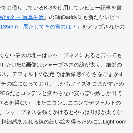
でお借りしているK-3を使用してレビュー記事を書
 What? ～ 写真生活
」のBigDaddy氏も新たなレビュー
DA18-135mm、果たしてその実力は？
」をアップされたの
たくない最大の理由はシャープネスにあると言っても
したJPEG画像はシャープネスの線が太く、細部の
パス。デフォルトの設定では解像感のなさをごまかす
ガチの絵になっており、しかもノイズをごまかすため
PEGだとコンデジと変わらない安っぽい絵しか出て
に頼らざるを得ない。またニコンはニコンでデフォルトの
て、シャープネスを強くかけるとやっぱり線が太くな
細感あふれる線の細い絵を得るためにはLightroom