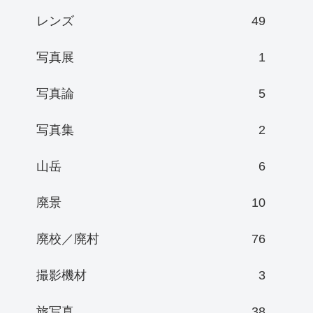
レンズ
49
写真展
1
写真論
5
写真集
2
山岳
6
廃景
10
廃校／廃村
76
撮影機材
3
旅写真
38