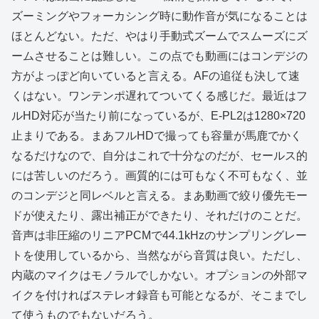
ズーミングやフォーカシング時に動作音が気になることは
ほとんどない。ただ、やはり手動式ズームでスムーズにズ
ームさせることは難しい。この点でも動画にはコンデジの
方がよっぽど向いていると言える。AFの追従も決して速
くはない。ワンテンポ遅れてついてくる感じだ。最近はフ
ルHD対応が当たり前になっているが、E-PL2は1280×720
止まりである。まあフルHDで撮っても容量が馬鹿でかく
なるだけなので、自分はこれで十分なのだが、セールス的
には苦しいのだろう。画質的には可もなく不可もなく、並
のコンデジと同レベルと言える。まあ動画で絞り優先モー
ドが使えたり、露出補正ができたり、それだけのことだ。
音声は非圧縮のリニアPCMで44.1kHzのサンプリングレー
トを使用しているから、当然ながら音質は良い。ただし、
内蔵のマイクはモノラルでしかない。オプションの外部マ
イクを付ければステレオ録音も可能となるが、そこまでし
て使うものでもないだろう。