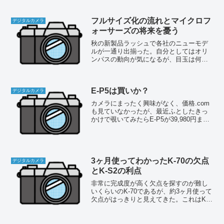
クロフォーサーズはこれで打ち止めだ。
E-PL5は買わない。...
フルサイズ化の流れとマイクロフ
デジタルカメラ
ォーサーズの将来を憂う
秋の新製品ラッシュで各社のニューモデ
ルが一通り出揃った。自分としてはオリ
ンパスの動向が気になるが、目玉は何と
言ってもニコンのD600とキヤノンのEOS
6Dであろう。それまでプロや一部のハイ
アマチュアのものだけであった135フルサ
E-P5は買いか？
イズ機を一...
デジタルカメラ
カメラにまったく興味がなく、価格.com
も見ていなかったが、最近ふとしたきっ
かけで覗いてみたらE-P5が39,980円まで
下がっていた。4月下旬頃に一気に値下が
りしたようだ。もちろんPEN-Fの発売で
価値が急落したということだろう。今後
どこ...
3ヶ月使ってわかったK-70の欠点
デジタルカメラ
とK-S2の利点
非常に完成度が高く欠点を探すのが難し
いくらいのK-70であるが、約3ヶ月使って
欠点がはっきりと見えてきた。これはK-
S2にはなかったもので、K-70になって退
化した部分である。ある程度使ってみな
いと気付かないところだから、量販店で