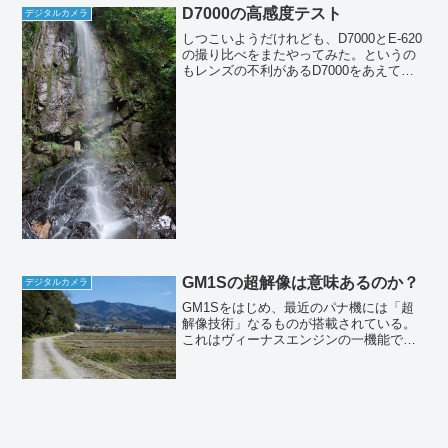
D7000の高感度テスト
触った程度...
デジタルカメラ
しつこいようだけれども、D7000とE-620
の撮り比べをまたやってみた。というの
もレンズの不利があるD7000をあえて使
うのか、それとも今まで通りE-620で通す
のか、早く決着を付けなければならない
からだ。前はピント精度の問題とかいろ
いろ...
GM1Sの超解像は意味あるのか？
デジタルカメラ
GM1Sをはじめ、最近のパナ機には「超
解像技術」なるものが搭載されている。
これはヴィーナスエンジンの一機能で、
カタログのうたい文句によると、画像の
平坦部とエッジ部を自動的に認識し、平
坦部の滑らかさを維持しながら輪郭だけ
を強調する機能らしい。...