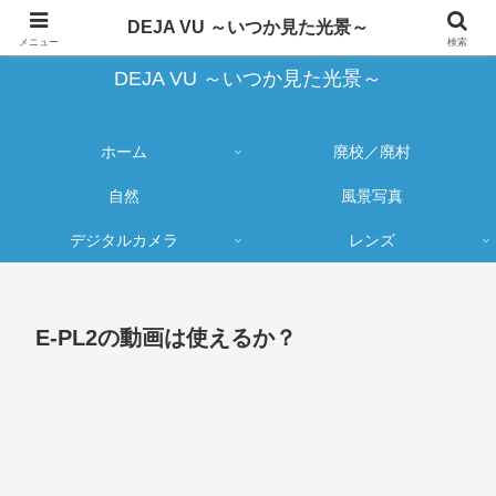
蔵出し写真の大売り出しとカメラ物欲のブログ
DEJA VU ～いつか見た光景～
メニュー
検索
DEJA VU ～いつか見た光景～
ホーム
廃校／廃村
自然
風景写真
デジタルカメラ
レンズ
E-PL2の動画は使えるか？