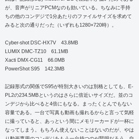
が、音声がリニアPCMなのも効いている。ちなみに手持
ちの他のコンデジで1分あたりのファイルサイズを求めて
みると次の通りだった（いずれも1280×720時）。
Cyber-shot DSC-HX7V 43.8MB
LUMIX DMC-TZ10 61.1MB
Xacti DMX-CG11 66.0MB
PowerShot S95 142.3MB
記録形式の関係でS95が特別大きいのは別格としても、E-
PL2の234.5MBというのはさらに倍近いサイズだ。並のコ
ンデジから比べると4倍にもなる。まったくとんでもない
容量である。一台で写真も動画も撮れるからと言って気軽
に撮っていると、あっという間にメモリーカードが一杯に
なってしまう。もちろん使えないことはないのだが、やは
り動画専用のコンデジをもう一台持つのが賢明だろう。自