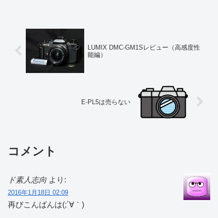
が、もう使う可能...
LUMIX DMC-GM1Sレビュー（高感度性
能編）
E-PL5は売らない
コメント
ド素人志向
より:
2016年1月18日 02:09
再びこんばんは(;´∀｀)