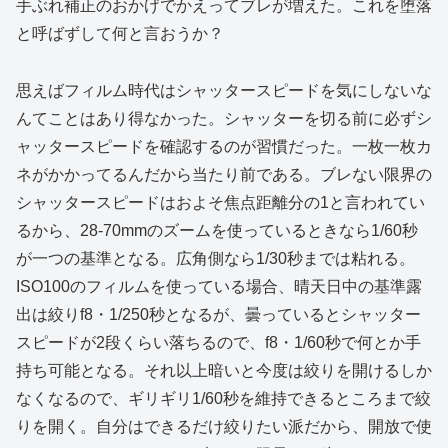
手ぶれ補正のおかげでかえってブレが増えた。これを堕落
と呼ばずして何と言おうか？
思えばフィルム時代はシャッタースピードを気にしないな
んてことはあり得なかった。シャッターを切る前に必ずシ
ャッタースピードを確認するのが習慣だった。一枚一枚カ
ネがかかってるんだから当たり前である。ブレない限界の
シャッタースピードはおよそ焦点距離分の1と言われてい
るから、28-70mmのズームを使っているときなら1/60秒
が一つの基準となる。広角側なら1/30秒までは粘れる。
ISO100のフィルムを使っている場合、晴天日中の基準露
出は絞りf8・1/250秒となるが、曇っているとシャッター
スピードが2段くらい落ちるので、f8・1/60秒で何とか手
持ち可能となる。それ以上暗いと今度は絞りを開けるしか
なくなるので、ギリギリ1/60秒を維持できるところまで絞
りを開く。自分はできるだけ絞りたい派だから、開放で使