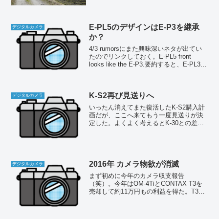
平坦部とエッジ部を自動的に認識し、平
坦部の滑らかさを維持しながら輪郭だけ
を強調する機能らしい。...
E-PL5のデザインはE-P3を継承
デジタルカメラ
か？
4/3 rumorsにまた興味深いネタが出てい
たのでリンクしておく。E-PL5 front
looks like the E-P3.要約すると、E-PL3の
後継機であるE-PL5の外観は現行のE-P3
のデザインを引き継ぐものになるらし
い。し...
K-S2再び見送りへ
デジタルカメラ
いったん消えてまた復活したK-S2購入計
画だが、ここへ来てもう一度見送りが決
定した。よくよく考えるとK-30との差異
が見出せず、K-S2でなければならない合
理的理由が見つからないからだ。今でさ
えほとんどK-30を使ってないのに、K-S2
を買...
2016年 カメラ物欲が消滅
デジタルカメラ
まず初めに今年のカメラ収支報告
（笑）。今年はOM-4TiとCONTAX T3を
売却して約11万円もの利益を得た。T3な
んてまさかの大暴騰である。しかも今も
高騰を続けているらしい。何でそんなに
人気があるのかまったく理解できない