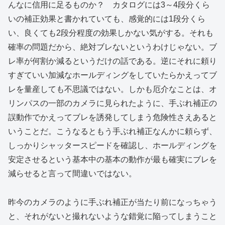
んなに信用に足るものか？ カタログには3～4段分くら
いの補正効果と書かれていても、感覚的には1段分くら
い、良くても2段分程度の効果しかない気がする。それも
確率の問題だから、絶対ブレないというわけじゃない。ブ
レ率が何割か減るというだけの話である。逆にそれに頼り
すぎていい加減なホールディングをしていたらかえってブ
レを量産しても不思議ではない。しかも厄介なことは、オ
リンパスの一部のカメラに見られたように、手ぶれ補正の
誤動作でかえってブレを誘発してしまう危険性さえあると
いうことだ。こうなるともう手ぶれ補正なんかに頼らず、
しっかりシャッタースピードを確認し、ホールディングを
安定させるという基本中の基本の動作が最も確実にブレを
減らせると言って間違いではない。
昨今のカメラのように手ぶれ補正が当たり前になっちゃう
と、それがないと撮れないような錯覚に陥ってしまうこと