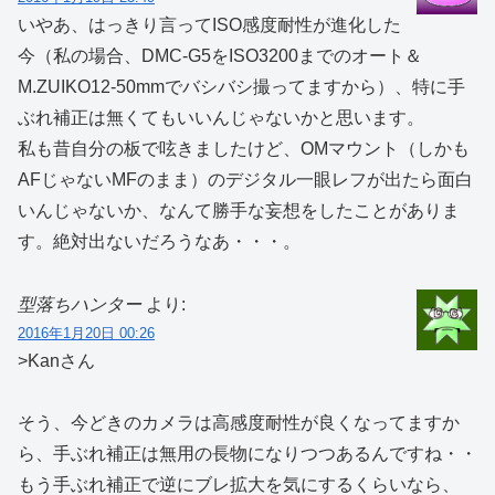
いやあ、はっきり言ってISO感度耐性が進化した
今（私の場合、DMC-G5をISO3200までのオート＆
M.ZUIKO12-50mmでバシバシ撮ってますから）、特に手
ぶれ補正は無くてもいいんじゃないかと思います。
私も昔自分の板で呟きましたけど、OMマウント（しかも
AFじゃないMFのまま）のデジタル一眼レフが出たら面白
いんじゃないか、なんて勝手な妄想をしたことがありま
す。絶対出ないだろうなあ・・・。
型落ちハンター
より:
2016年1月20日 00:26
>Kanさん
そう、今どきのカメラは高感度耐性が良くなってますか
ら、手ぶれ補正は無用の長物になりつつあるんですね・・
もう手ぶれ補正で逆にブレ拡大を気にするくらいなら、