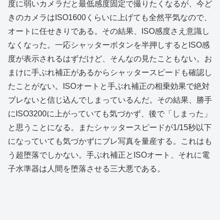
度に弱いカメラだと最低感度固定で撮りたくなるが、今ど
きのカメラはISO1600くらいに上げても全然平気なので、
オートに任せきりである。その結果、ISO感度さえ意識し
なくなった。一応シャッターボタンを半押しするとISO感
度が表示されるはずだけど、そんなの見たこともない。お
まけに手ぶれ補正があるからシャッタースピードも確認し
たことがない。ISOオートと手ぶれ補正の相乗効果で絶対
ブレないと信じ込んでしまっているんだ。その結果、勝手
にISO3200に上がっていても気づかず、後で「しまった」
と思うことになる。またシャッタースピードが1/15秒以下
になっていても気づかずにブレ写真を量産する。これはも
う超堕落でしかない。手ぶれ補正とISOオート、それに電
子水準器は人間を堕落させる三大悪である。