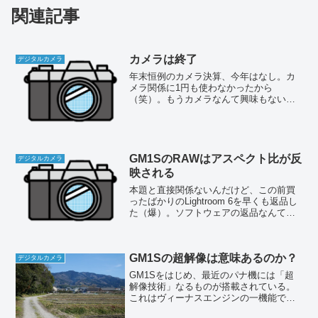
関連記事
カメラは終了
デジタルカメラ
年末恒例のカメラ決算、今年はなし。カ
メラ関係に1円も使わなかったから
（笑）。もうカメラなんて興味もないけ
ど、今年は2つの意味でカメラ終了の年だ
ったと思う。一つは自分の趣味としての
カメラ終了、もう一つは業界としてのカ
メラ終了である。
GM1SのRAWはアスペクト比が反
デジタルカメラ
映される
本題と直接関係ないんだけど、この前買
ったばかりのLightroom 6を早くも返品し
た（爆）。ソフトウェアの返品なんて初
めて聞いたけど、Adobeでは購入後14日
以内なら無条件に返品できることになっ
ている。まあ今どきのソフトウェアはオ
GM1Sの超解像は意味あるのか？
ンライ...
デジタルカメラ
GM1Sをはじめ、最近のパナ機には「超
解像技術」なるものが搭載されている。
これはヴィーナスエンジンの一機能で、
カタログのうたい文句によると、画像の