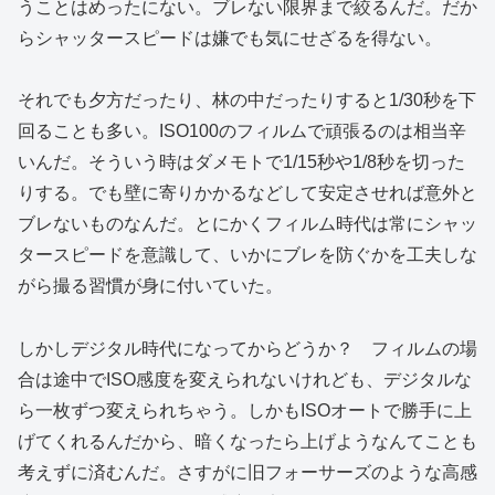
うことはめったにない。ブレない限界まで絞るんだ。だか
らシャッタースピードは嫌でも気にせざるを得ない。
それでも夕方だったり、林の中だったりすると1/30秒を下
回ることも多い。ISO100のフィルムで頑張るのは相当辛
いんだ。そういう時はダメモトで1/15秒や1/8秒を切った
りする。でも壁に寄りかかるなどして安定させれば意外と
ブレないものなんだ。とにかくフィルム時代は常にシャッ
タースピードを意識して、いかにブレを防ぐかを工夫しな
がら撮る習慣が身に付いていた。
しかしデジタル時代になってからどうか？ フィルムの場
合は途中でISO感度を変えられないけれども、デジタルな
ら一枚ずつ変えられちゃう。しかもISOオートで勝手に上
げてくれるんだから、暗くなったら上げようなんてことも
考えずに済むんだ。さすがに旧フォーサーズのような高感