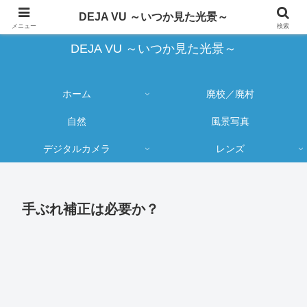
蔵出し写真の大売り出しとカメラ物欲のブログ
DEJA VU ～いつか見た光景～
メニュー
検索
DEJA VU ～いつか見た光景～
ホーム
廃校／廃村
自然
風景写真
デジタルカメラ
レンズ
手ぶれ補正は必要か？