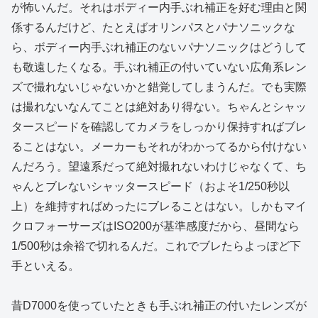
が怖いんだ。それはボディー内手ぶれ補正を好む理由と関
係するんだけど、たとえばオリンパスとパナソニックな
ら、ボディー内手ぶれ補正のないパナソニックはどうして
も敬遠したくなる。手ぶれ補正の付いていない広角系レン
ズで撮れないじゃないかと錯覚してしまうんだ。でも実際
は撮れないなんてことは絶対あり得ない。ちゃんとシャッ
タースピードを確認してカメラをしっかり保持すればブレ
ることはない。メーカーもそれがわかってるから付けない
んだろう。望遠系だって絶対撮れないわけじゃなくて、ち
ゃんとブレないシャッタースピード（およそ1/250秒以
上）を維持すればめったにブレることはない。しかもマイ
クロフォーサーズはISO200が基準感度だから、昼間なら
1/500秒は余裕で切れるんだ。これでブレたらよっぽど下
手といえる。
昔D7000を使っていたときも手ぶれ補正の付いたレンズが