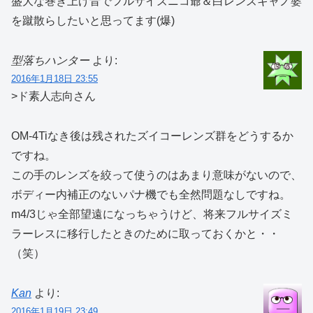
盛大な巻き上げ音でフルサイズニコ爺＆白レンズキャノ婆
を蹴散らしたいと思ってます(爆)
型落ちハンター
より:
2016年1月18日 23:55
>ド素人志向さん
OM-4Tiなき後は残されたズイコーレンズ群をどうするか
ですね。
この手のレンズを絞って使うのはあまり意味がないので、
ボディー内補正のないパナ機でも全然問題なしですね。
m4/3じゃ全部望遠になっちゃうけど、将来フルサイズミ
ラーレスに移行したときのために取っておくかと・・
（笑）
Kan
より:
2016年1月19日 23:49