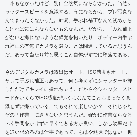
一本もなかったけど、別に全然気にならなかった。当然シ
ャッタースピードを意識するようになるから、ブレ写真な
んてまったくなかった。結局、手ぶれ補正なんて初めから
なければ気にもならないものなんだ。だから、手ぶれ補正
がないと撮れないような錯覚を抱いたり、ボディー内手ぶ
れ補正の有無でカメラを選ぶことは間違っていると思うん
だ。あって当たり前と思うこと自体がすでに堕落である。
今のデジタルカメラは露出はオート、ISO感度もオート、
そして手ぶれ補正もあって、何も考えずにシャッターを押
しただけでキレイに撮れちゃう。だから今シャッタースピ
ードがいくらでISO感度がいくらなんてこともまったく意
識せずに撮っている。でもそれで楽しいか？ それじゃた
だの「作業」に過ぎないと思うんだ。確かに作業ならなる
べく手間をかけずに早くできる方が良い。しかし効率だけ
を追い求めるのは仕事であって、もはや趣味ではない。趣