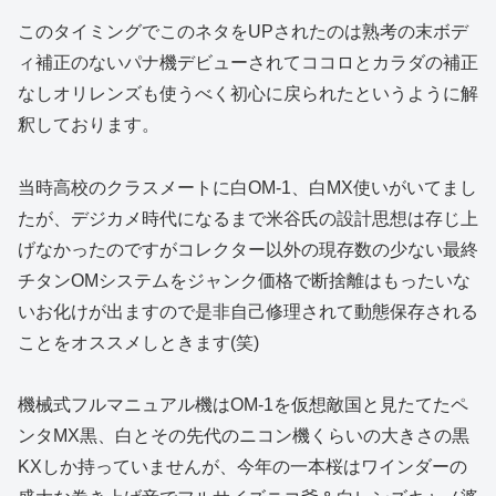
このタイミングでこのネタをUPされたのは熟考の末ボデ
ィ補正のないパナ機デビューされてココロとカラダの補正
なしオリレンズも使うべく初心に戻られたというように解
釈しております。
当時高校のクラスメートに白OM-1、白MX使いがいてまし
たが、デジカメ時代になるまで米谷氏の設計思想は存じ上
げなかったのですがコレクター以外の現存数の少ない最終
チタンOMシステムをジャンク価格で断捨離はもったいな
いお化けが出ますので是非自己修理されて動態保存される
ことをオススメしときます(笑)
機械式フルマニュアル機はOM-1を仮想敵国と見たてたペ
ンタMX黒、白とその先代のニコン機くらいの大きさの黒
KXしか持っていませんが、今年の一本桜はワインダーの