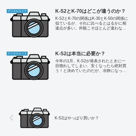
が、肩液晶がないところを見るとK-3の後
継ではな...
K-S2とK-70はどこが違うのか？
デジタルカメラ
K-S2とK-70の関係はK-30とK-50の関係に
似ているが、それに比べるとはるかに相
違点が多い。外観こそほとんど違わない
んだけど、中身は別物と言ってもいい。
中身が同じで外観だけ違ったK-30とK-50
とはまるで逆である。K-S2の機能に...
K-S2は本当に必要か？
デジタルカメラ
今年の1月、K-S2が発表されたときに一
目惚れしてしまい、安くなったら絶対買
う！と決めていたのだが、冷静になって
考えるとK-30からわざわざ買い換えるほ
どのものか？という気もする。実際、機
構のかなりの部分はK-30から流用してい
るので、バリ...
K-S2はやっぱり買いか？