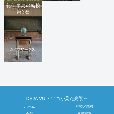
DEJA VU ～いつか見た光景～
ホーム
廃校／廃村
自然
風景写真