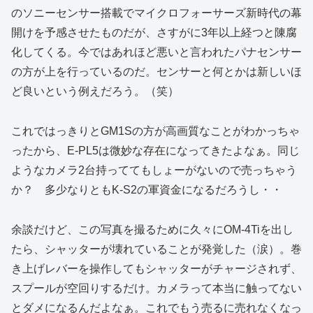
のソニーセンサー搭載でマイクロフォーサーズ新時代の幕
開けを予感させたものだが、さすがに3年以上経つと陳腐
化してくる。今ではあれほど悪いと言われたパナセンサー
の方が上を行っているのだ。センサーと何とかは新しいほ
ど良いという例えだろう。（笑）
これではっきりとGM1Sの方が高画質なことがわかっちゃ
ったから、E-PL5は微妙な存在になってきたよなぁ。同じ
ようなカメラ2台持っててもしょーがないので売っちゃう
か？ 多少なりともK-S2の軍資金になるだろうし・・
余談だけど、この写真を撮るために久々にOM-4Tiを出し
たら、シャッターが壊れていることが発覚した（涙）。巻
き上げレバーを操作してもシャッターがチャージされず、
スプールが空回りするだけ。カメラって本当に触ってない
とダメになるんだよなぁ。これでもう売るに売れなくなっ