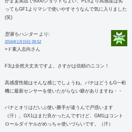
がまぁ美品で5000ショットちょい、PL5より高感度は劣
ってもGF1よりマシで使いやすそうなんで気に入りました
(笑)
型落ちハンター
より:
2016年1月15日 09:52
>ド素人志向さん
F3は全然大丈夫ですよ。さすがは信頼のニコン！
高感度性能はそんな感じでしょうね。パナはどうもG一桁
機に最新センサーを使いたがらない癖がありますね・・
パナとオリはだいぶ使い勝手が違うんで戸惑います
（汗）。GX1はまだ良かったんですけど、GM1はコント
ロールダイヤルがめっちゃ使いづらいです。（汗）