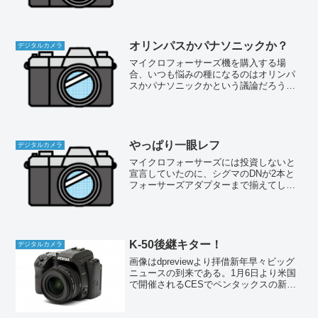
ったと思う。一つは自分の趣味としての
カメラ終了、もう一つは業界としてのカ
メラ終了である。
オリンパスかパナソニックか？
デジタルカメラ
マイクロフォーサーズ機を購入する場
合、いつも悩みの種になるのはオリンパ
スかパナソニックかという議論だろう。
そんなの別にデザインや操作性の好みで
決めてしまってもいいのだが、実はレン
ズとボディーの相性という問題があっ
て、そう簡単には決められない...
やっぱり一眼レフ
デジタルカメラ
マイクロフォーサーズには投資しないと
宣言していたのに、シグマのDNが2本と
フォーサーズアダプターまで揃えてしま
った（爆）。もう後戻りできない状況に
なっている。しかしあえて言おう。マイ
クロフォーサーズはこれで打ち止めだ。
E-PL5は買わない。...
K-50後継キター！
デジタルカメラ
画像はdpreviewより拝借新年早々ビッグ
ニュースの到来である。1月6日より米国
で開催されるCESでペンタックスの新製
品が参考出品されるらしい。現時点では
型番や詳細な仕様はほとんど不明である