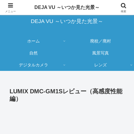
蔵出し写真の大売り出しとカメラ物欲のブログ
DEJA VU ～いつか見た光景～
メニュー
検索
DEJA VU ～いつか見た光景～
ホーム
廃校／廃村
自然
風景写真
デジタルカメラ
レンズ
LUMIX DMC-GM1Sレビュー（高感度性能
編）