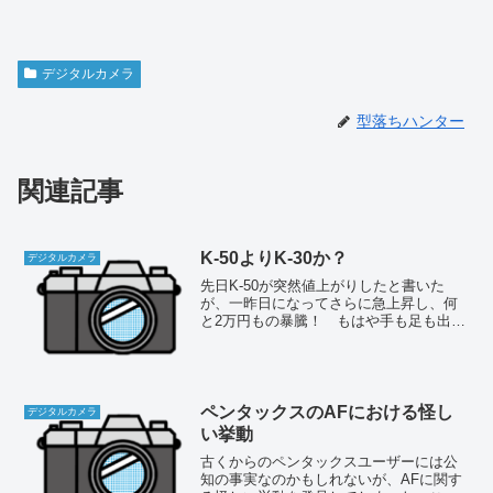
デジタルカメラ
型落ちハンター
関連記事
K-50よりK-30か？
デジタルカメラ
先日K-50が突然値上がりしたと書いた
が、一昨日になってさらに急上昇し、何
と2万円もの暴騰！ もはや手も足も出な
い価格となった（涙）。一説によると、
年末商戦に向けて出荷を絞っているとの
噂があり、来月まで様子を見ないと動き
がわからない。つい先...
ペンタックスのAFにおける怪し
デジタルカメラ
い挙動
古くからのペンタックスユーザーには公
知の事実なのかもしれないが、AFに関す