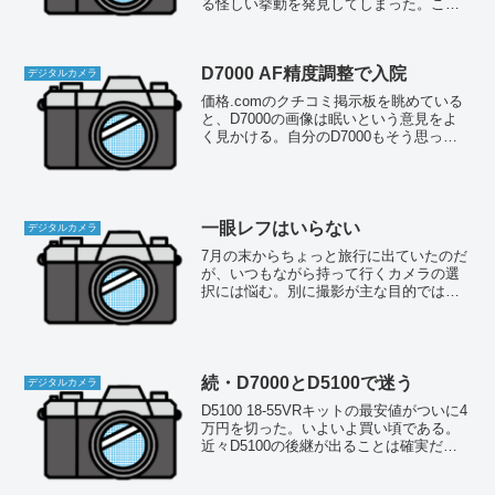
る怪しい挙動を発見してしまった。これ
に気づくきっかけになったのは、アサヒ
カメラのニューフェイス診断室の記事
だ。何月号だったか忘れたけど、K-30の
D7000 AF精度調整で入院
診断が載っていた号で...
デジタルカメラ
価格.comのクチコミ掲示板を眺めている
と、D7000の画像は眠いという意見をよ
く見かける。自分のD7000もそう思って
いるのだが、どうもこれはAFの精度が出
ていないためらしい。それは前にも検証
済みで、微調整すれば良くなることは確
認している...
一眼レフはいらない
デジタルカメラ
7月の末からちょっと旅行に出ていたのだ
が、いつもながら持って行くカメラの選
択には悩む。別に撮影が主な目的ではな
かったので、メインはE-PL2としたが、
せっかく買ったのでD7000もついでに持
って行った。めったに使う機会がないの
だから、こんな...
続・D7000とD5100で迷う
デジタルカメラ
D5100 18-55VRキットの最安値がついに4
万円を切った。いよいよ買い頃である。
近々D5100の後継が出ることは確実だろ
うから、順調な値下がりと言える。一方
D7000はといえば、ボディー単体が一時