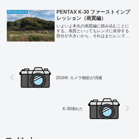
63000円台まで下がったが、このとこ...
PENTAX K-30 ファーストインプ
デジタルカメラ
レッション（画質編）
いよいよ本丸の画質編に踏み込むことに
する。画質といってもレンズに依存する
部分が大きいから、それはまたレンズの
レビューで述べるとして、ここでは純粋
にカメラ本体に関する部分だけを述べ
る。
2016年 カメラ物欲が消滅
K-30壊れた