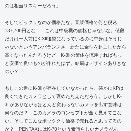
のは相当リスキーだろう。
そしてビックリなのが価格だな。直販価格で何と税込
137,700円とな！ これは中級機の価格じゃないな。値段
だけは一人前にK-3II後継になっているのに中身はそうじ
ゃないというアンバランスさ。新たに金型を起こしたから
高くなったんだろうけど、K-3IIの筐体を流用すればもっ
と安価で良いものが作れたはず。結局はデザインありきな
のか？
もしこの世にK-3IIが存在していなかったら、確かにKPは
良くできたカメラとして褒めたたえただろう。しかしK-
3IIがありながらほとんど変わらないカメラを出す意味は
何なのだ？ このカメラのコンセプトが全く見えてこな
い。そしてこんなボッタクリ価格で売れると思ってるの
か？ PENTAXにはK-70という素晴らしいカメラがあ