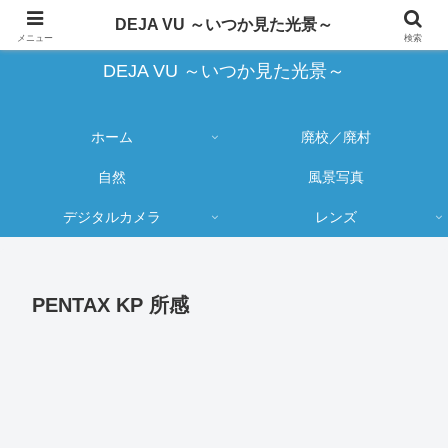
蔵出し写真の大売り出しとカメラ物欲のブログ
DEJA VU ～いつか見た光景～
メニュー
検索
DEJA VU ～いつか見た光景～
ホーム
廃校／廃村
自然
風景写真
デジタルカメラ
レンズ
PENTAX KP 所感