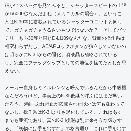
細かいスペックを見てみると、シャッタースピードの上限
が1/6000秒なんだよね（メカニカルの場合）。というこ
とはK-30等に搭載されているシャッターユニットと同じ
で、ガチャガチャうるさいやつではないか？ そしてバッ
テリーもK-30等と同じD-LI109なんだな。背面の操作系は
相変わらずだし、AE/AFロックボタンが独立していないの
は明らかにK-3IIからの退化。肩液晶も省略されている
し、完全にフラッグシップとしての地位を捨てたとしか思
えない。
メーカー自身もミドルレンジと呼んでいるんだから中級機
なんだろうけど、事実上のK-3II後継と呼ぶにはまだ早い
だろう。5軸手ぶれ補正が搭載された以外は何も変わって
ないし、操作系はK-3IIよりも退化している。これはあく
までも亜流であり、真のK-3II後継は別に来そうな気がす
る。「初物には手を出すな」の格言通り、これに手を出す