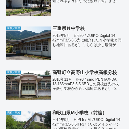
知られるようになった熊野古道。まさに
その真上、水呑王子と呼ばれる場所に三
里小学校三越分校がある。地名をとって
別名「水呑...
三重県Ｎ中学校
廃校／廃村
2013年5月 E-620 / ZUIKO Digital 14-
42mmF3.5-5.6先に紹介したＮ小学校と同
じ地区にあるが、こちらは少し場所がわ
かりにくい。2年前に来たときは小学校し
か発見できず、こちらは初めての探訪と
なった。Ｎ小学校...
高野町立高野山小学校高根分校
廃校／廃村
2018年11月 K-70 / smc PENTAX-DA
18-135mmF3.5-5.6EDこの廃校は先の杖
ヶ藪小学校から近い場所にあるが、つい
最近存在を知ったばかりである。ここを
訪れるのがメインで、杖ヶ藪小学校はお
まけだった（笑）。こ...
和歌山県M小学校（前編）
廃校／廃村
2014年9月 E-PL5 / M.ZUIKO Digital 14-
42mmF3.5-5.6II Rいよいよメインイベン
トの廃校登場だ。ここへ行くきっかけに