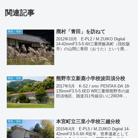
関連記事
廃村「青田」を訪ねて
廃校／廃村
2012年10月 E-PL2 / M.ZUIKO Digital
14-42mmF3.5-5.6II三重県飯高町（現松阪
市）の山間に青田（おうた）という廃集
落を訪ねた。ここは蓮ダムの建設によっ
て住民が移転し、昭和62年頃廃村となっ
たとされて...
熊野市立新鹿小学校波田須分校
廃校／廃村
2017年5月 K-S2 / smc PENTAX-DA 18-
135mmF3.5-5.6ED WR三重県熊野市の波
田須地区、国道311号線沿いに2003年に
閉校となった新鹿小学校波田須分校があ
る。もとは波田須小学校という名称であ
ったが、児...
本宮町立三里小学校三越分校
廃校／廃村
2015年4月 E-PL5 / M.ZUIKO Digital 14-
42mmF3.5-5.6II R近年、世界遺産として