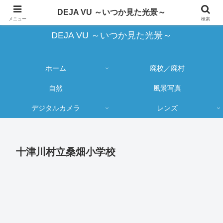
蔵出し写真の大売り出しとカメラ物欲のブログ
DEJA VU ～いつか見た光景～
メニュー
検索
DEJA VU ～いつか見た光景～
ホーム
廃校／廃村
自然
風景写真
デジタルカメラ
レンズ
十津川村立桑畑小学校