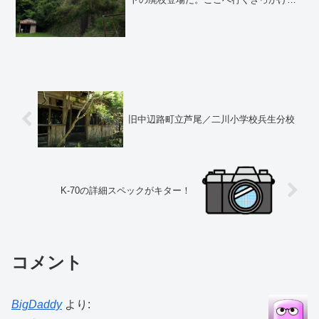
なったのは、とあるプロのピアニストが
潜入して体育館に置かれたグランドピア
ノを演奏し...
旧中辺路町立芦尾／二川小学校兵生分校
K-70の詳細スペックがキター！
コメント
BigDaddy
より: