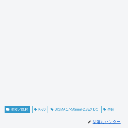
廃校／廃村
K-30
SIGMA 17-50mmF2.8EX DC
奈良
型落ちハンター