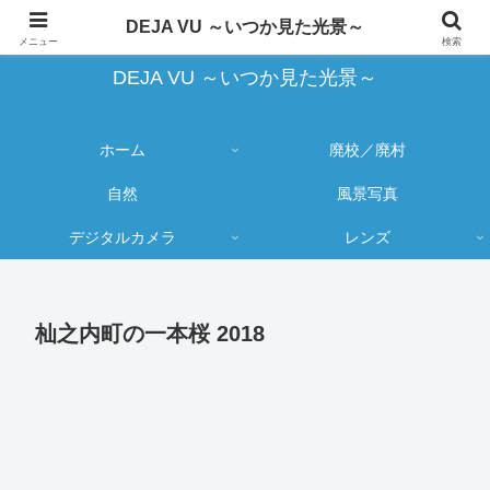
蔵出し写真の大売り出しとカメラ物欲のブログ
DEJA VU ～いつか見た光景～
メニュー
検索
DEJA VU ～いつか見た光景～
ホーム
廃校／廃村
自然
風景写真
デジタルカメラ
レンズ
杣之内町の一本桜 2018