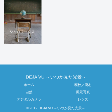
DEJA VU ～いつか見た光景～
ホーム
廃校／廃村
自然
風景写真
デジタルカメラ
レンズ
© 2012 DEJA VU ～いつか見た光景～.