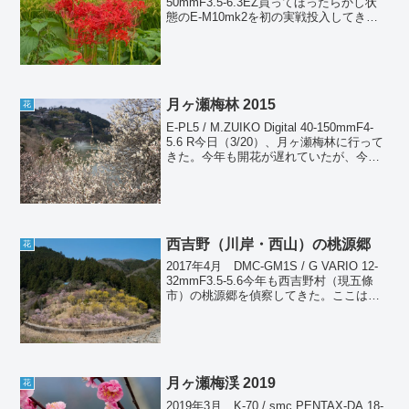
50mmF3.5-6.3EZ買ってほったらかし状
態のE-M10mk2を初の実戦投入してき
た。超近場だけど見頃になってきた彼岸
花を撮った。
月ヶ瀬梅林 2015
花
E-PL5 / M.ZUIKO Digital 40-150mmF4-
5.6 R今日（3/20）、月ヶ瀬梅林に行って
きた。今年も開花が遅れていたが、今週
の暖かさで一気に開花が進んだようだ。
現在、山の上はほぼ満開、湖畔はすでに
散り始めていると...
西吉野（川岸・西山）の桃源郷
花
2017年4月 DMC-GM1S / G VARIO 12-
32mmF3.5-5.6今年も西吉野村（現五條
市）の桃源郷を偵察してきた。ここは黄
色いサンシュユと淡いピンクの啓翁桜
（ケイオウザクラ）が主体であるが、両
方同時に見られるタイミングは...
月ヶ瀬梅渓 2019
花
2019年3月 K-70 / smc PENTAX-DA 18-