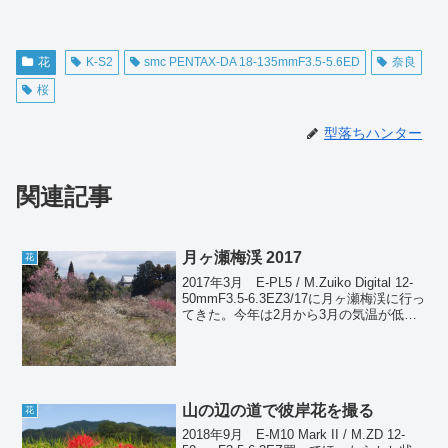
花
K-S2
smc PENTAX-DA 18-135mmF3.5-5.6ED
奈良
桜
型落ちハンター
関連記事
月ヶ瀬梅渓 2017
花
2017年3月 E-PL5 / M.Zuiko Digital 12-
50mmF3.5-6.3EZ3/17に月ヶ瀬梅渓に行っ
てきた。今年は2月から3月の気温が低か
ったため、開花がかなり遅れている。こ
の時期でも満開一歩手前といったところ
で、あ...
山の辺の道で彼岸花を撮る
花
2018年9月 E-M10 Mark II / M.ZD 12-