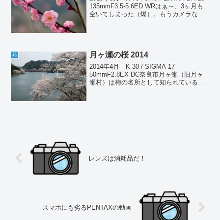
135mmF3.5-5.6ED WRはぁ～、3ヶ月も
空いてしまった（爆）。もうカメラなん
て1ミリどころか1ミクロンも興味はない
（笑）。現実離れした価格のカメラばっ
かり出てきやが...
月ヶ瀬の桜 2014
花
2014年4月 K-30 / SIGMA 17-
50mmF2.8EX DC奈良市月ヶ瀬（旧月ヶ
瀬村）は梅の名所として知られている
が、実は桜の方が見事だったりする。以
前はまったく知られていなくて花見の穴
場だったのだが、近年は有名になり平日
でも...
レンズは消耗品だ！
スマホにも劣るPENTAXの動画