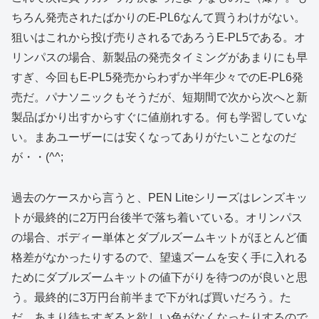
ちろん発売されたばかりのE-PL6なんて買うわけがない。
狙いはこれから投げ売りされるであろうE-PL5である。オ
リンパスの場合、新製品の発売タイミングがあまりにも早
すぎ、今回もE-PL5発売からわずか半年少々でのE-PL6発
売だ。パナソニックもそうだが、短期間で次から次へと新
製品ばかり出すからすぐに値崩れする。何も学習していな
い。まあユーザーには安くなってありがたいことなのだ
が・・(^^;
過去のケースから言うと、PEN Liteシリーズはレンズキッ
トが最終的に2万円台後半で落ち着いている。オリンパス
の場合、ボディー単体とダブルズームキットがほとんど価
格差がなかったりするので、望遠ズームを安く手に入れる
ためにダブルズームキットの値下がりを待つのが良いと思
う。最終的に3万円台前半まで下がれば買いだろう。た
だ、あまり待ちすぎると欲しい色がなくなったりするので