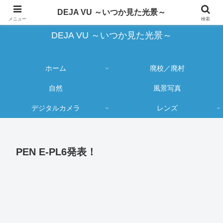
蔵出し写真の大売り出しとカメラ物欲のブログ
DEJA VU ～いつか見た光景～
メニュー
検索
DEJA VU ～いつか見た光景～
ホーム
廃校／廃村
自然
風景写真
デジタルカメラ
レンズ
PEN E-PL6発表！