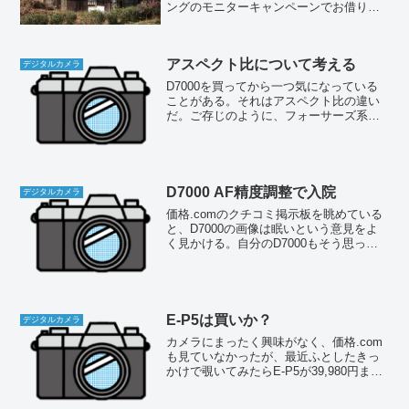
ングのモニターキャンペーンでお借りし
ていたK-3だが、3週間のモニター期間が
終了して前日には返却しなければならな
い。これまで手近な風景...
アスペクト比について考える
デジタルカメラ
D7000を買ってから一つ気になっている
ことがある。それはアスペクト比の違い
だ。ご存じのように、フォーサーズ系は
4:3のアスペクト比を基本としているのに
対し、ニコンをはじめとするAPS-Cフォ
ーマット機は軒並み3:2のアスペクト比を
採用して...
D7000 AF精度調整で入院
デジタルカメラ
価格.comのクチコミ掲示板を眺めている
と、D7000の画像は眠いという意見をよ
く見かける。自分のD7000もそう思って
いるのだが、どうもこれはAFの精度が出
ていないためらしい。それは前にも検証
済みで、微調整すれば良くなることは確
認している...
E-P5は買いか？
デジタルカメラ
カメラにまったく興味がなく、価格.com
も見ていなかったが、最近ふとしたきっ
かけで覗いてみたらE-P5が39,980円まで
下がっていた。4月下旬頃に一気に値下が
りしたようだ。もちろんPEN-Fの発売で