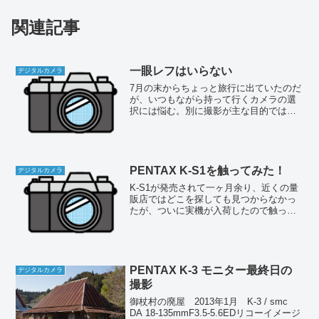
関連記事
一眼レフはいらない
デジタルカメラ
7月の末からちょっと旅行に出ていたのだ
が、いつもながら持って行くカメラの選
択には悩む。別に撮影が主な目的ではな
かったので、メインはE-PL2としたが、
せっかく買ったのでD7000もついでに持
って行った。めったに使う機会がないの
だから、こんな...
PENTAX K-S1を触ってみた！
デジタルカメラ
K-S1が発売されて一ヶ月余り、近くの量
販店ではどこを探しても見つからなかっ
たが、ついに実機が入荷したので触って
きた！ どんだけ田舎なんだ・・(^^; と
いうか、こういう不手際をやっているこ
と自体、オリンパスにはるかに遅れを取
っているんだ。
PENTAX K-3 モニター最終日の
デジタルカメラ
撮影
御杖村の廃屋 2013年1月 K-3 / smc
DA 18-135mmF3.5-5.6EDリコーイメージ