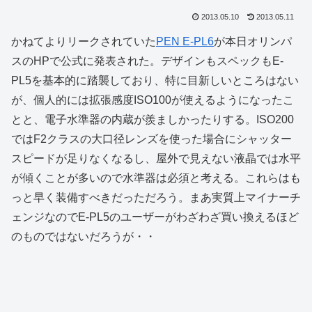
2013.05.10
2013.05.11
かねてよりリークされていた
PEN E-PL6
が本日オリンパ
スのHPで公式に発表された。デザインもスペックもE-
PL5を基本的に踏襲しており、特に目新しいところはない
が、個人的には拡張感度ISO100が使えるようになったこ
とと、電子水準器の内蔵が羨ましかったりする。ISO200
ではF2クラスの大口径レンズを使った場合にシャッター
スピードが足りなくなるし、屋外で見えない液晶では水平
が傾くことが多いので水準器は必須と考える。これらはも
っと早く装備すべきだっただろう。まあ実質上マイナーチ
ェンジなのでE-PL5のユーザーがわざわざ買い換えるほど
のものではないだろうが・・