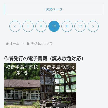
次のページ
前
次
1
9
10
11
12
へ
へ
ホーム
デジタルカメラ
作者発行の電子書籍（読み放題対応）