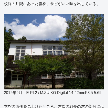
校庭の片隅にあった雲梯。サビがいい味を出している。
2012年9月 E-PL2 / M.ZUIKO Digital 14-42mmF3.5-5.6II
本館の西側を見上げたところ。左端の縦長の窓の部分には