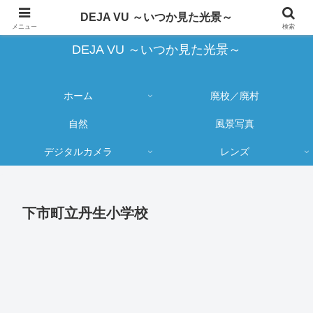
蔵出し写真の大売り出しとカメラ物欲のブログ
DEJA VU ～いつか見た光景～
メニュー
検索
DEJA VU ～いつか見た光景～
ホーム
廃校／廃村
自然
風景写真
デジタルカメラ
レンズ
下市町立丹生小学校