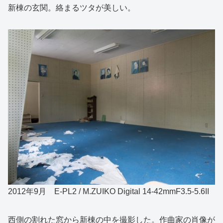
新棟の玄関。絡まるツタが美しい。
2012年9月 E-PL2 / M.ZUIKO Digital 14-42mmF3.5-5.6II
西側の割れた窓から新棟の中を撮影した。作曲家の肖像が