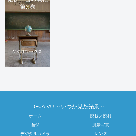
DEJA VU ～いつか見た光景～
ホーム
廃校／廃村
自然
風景写真
デジタルカメラ
レンズ