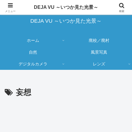
蔵出し写真の大売り出しとカメラ物欲のブログ
DEJA VU ～いつか見た光景～
メニュー
検索
DEJA VU ～いつか見た光景～
ホーム
廃校／廃村
自然
風景写真
デジタルカメラ
レンズ
妄想