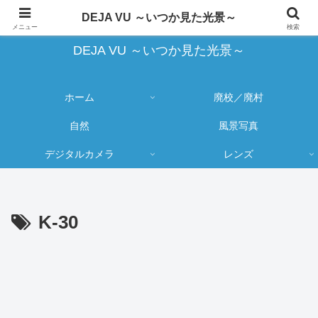
蔵出し写真の大売り出しとカメラ物欲のブログ
DEJA VU ～いつか見た光景～
メニュー
検索
DEJA VU ～いつか見た光景～
ホーム
廃校／廃村
自然
風景写真
デジタルカメラ
レンズ
K-30