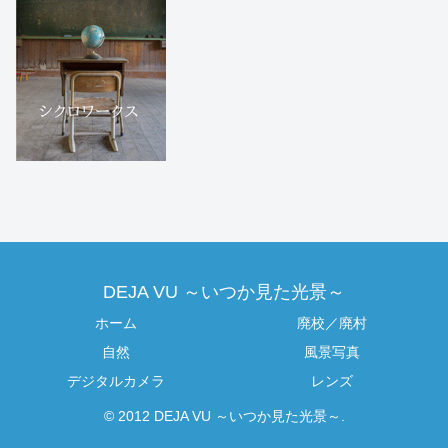
DEJA VU ～いつか見た光景～
ホーム
廃校／廃村
自然
風景写真
デジタルカメラ
レンズ
© 2012 DEJA VU ～いつか見た光景～.