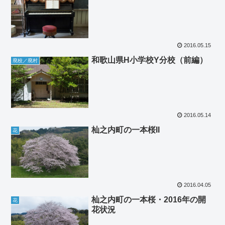
2016.05.15
和歌山県H小学校Y分校（前編）
廃校／廃村
2016.05.14
杣之内町の一本桜II
花
2016.04.05
杣之内町の一本桜・2016年の開
花
花状況