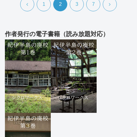
前
次
1
2
3
7
へ
へ
作者発行の電子書籍（読み放題対応）