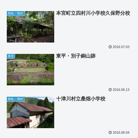
本宮町立四村川小学校久保野分校
廃校／廃村
2016.07.03
東平・別子銅山跡
廃景
2016.06.13
十津川村立桑畑小学校
廃校／廃村
2016.06.04